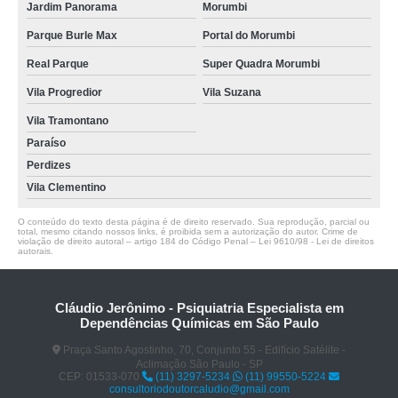
Jardim Panorama
Morumbi
Parque Burle Max
Portal do Morumbi
Real Parque
Super Quadra Morumbi
Vila Progredior
Vila Suzana
Vila Tramontano
Paraíso
Perdizes
Vila Clementino
O conteúdo do texto desta página é de direito reservado. Sua reprodução, parcial ou
total, mesmo citando nossos links, é proibida sem a autorização do autor. Crime de
violação de direito autoral – artigo 184 do Código Penal –
Lei 9610/98 - Lei de direitos
autorais
.
Cláudio Jerônimo - Psiquiatria Especialista em
Dependências Químicas em São Paulo
Praça Santo Agostinho, 70, Conjunto 55 - Edifício Satélite -
Aclimação São Paulo - SP
CEP: 01533-070
(11) 3297-5234
(11) 99550-5224
consultoriodoutorcaludio@gmail.com