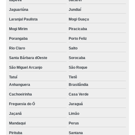
Itapeva
Jacareí
Jaguariúna
Jundiaí
Laranjal Paulista
Mogi Guaçu
Mogi Mirim
Piracicaba
Porangaba
Porto Feliz
Rio Claro
Salto
Santa Bárbara dOeste
Sorocaba
São Miguel Arcanjo
São Roque
Tatuí
Tietê
Anhanguera
Brasilândia
Cachoeirinha
Casa Verde
Freguesia do Ó
Jaraguá
Jaçanã
Limão
Mandaqui
Perus
Pirituba
Santana