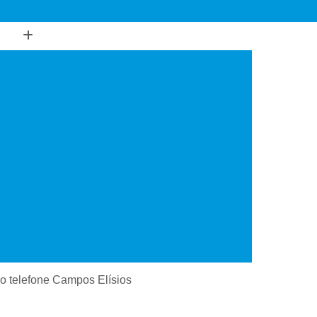
Psiquiatria
Consultório de Psiquiatria
gia
Consultório de Psiquiatria e Psicoterapia
sultório Psiquiatra Interior de São Paulo
de Mim
Consultório Psiquiatra Próximo
 de Mim
Consultório Psiquiatra São Paulo
o
Consultório Psiquiátrico Perto
 em Dependência Química
ncia Química Interior de São Paulo
ependência Química São Paulo
Transtorno de Uso de Cocaína
ião telefone Campos Elísios
 Transtorno de Uso de Crack