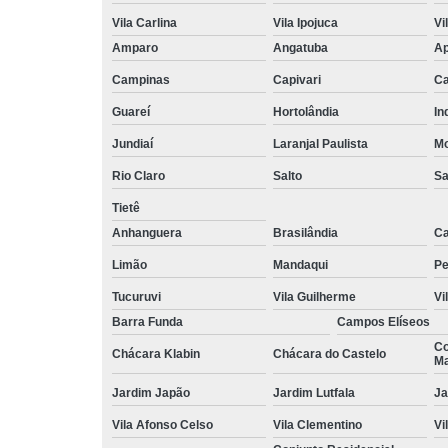
Vila Carlina
Vila Ipojuca
Vi
Amparo
Angatuba
Ap
Campinas
Capivari
Ca
Guareí
Hortolândia
In
Jundiaí
Laranjal Paulista
Mo
Rio Claro
Salto
Sa
Tietê
Anhanguera
Brasilândia
Ca
Limão
Mandaqui
Pe
Tucuruvi
Vila Guilherme
Vi
Barra Funda
Campos Elíseos
Co
Chácara Klabin
Chácara do Castelo
Ma
Jardim Japão
Jardim Lutfala
Ja
Vila Afonso Celso
Vila Clementino
Vi