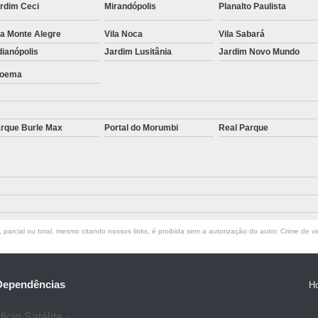
rdim Ceci
Mirandópolis
Planalto Paulista
Tratamento para Transtorno de Hu
la Monte Alegre
Vila Noca
Vila Sabará
Tratamento do Estresse Pós Traum
dianópolis
Jardim Lusitânia
Jardim Novo Mundo
Tratamento par
oema
Tratamento pa
Tratamento para Transtor
rque Burle Max
Portal do Morumbi
Real Parque
Tratamento para Trans
Tratamento para Tr
Tratamento para Transtornos d
Tratamento Transto
parcial ou total, mesmo citando nossos links, é proibida sem a autorização do autor. Crime de vi
Tratamento da Síndrome do Pâ
Tratamento 
Tratamento para A
 Dependências
H
Tratamento 
cio Satélite -