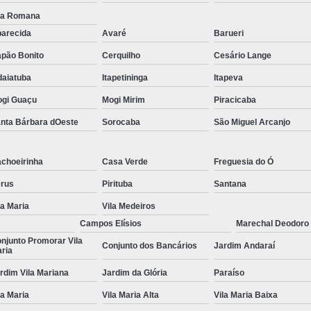
la Romana
Tratamentos para Fobia
arecida
Avaré
Barueri
Tratamento contra In
pão Bonito
Cerquilho
Cesário Lange
Tratamento para Insônia Crôni
daiatuba
Itapetininga
Itapeva
Tratamento para Insônia em 
gi Guaçu
Mogi Mirim
Piracicaba
Tratamento para Insônia Idoso
nta Bárbara dOeste
Sorocaba
São Miguel Arcanjo
Tratamento para Insônia São 
Tratamento Alt
choeirinha
Casa Verde
Freguesia do Ó
rus
Pirituba
Santana
Tratamento Alternativo para Trans
la Maria
Vila Medeiros
Tratamento de Bipolaridad
Campos Elísios
Marechal Deodoro
Tratamento para Bipolaridad
njunto Promorar Vila
Conjunto dos Bancários
Jardim Andaraí
ria
Tratamento para Pessoa Bipol
rdim Vila Mariana
Jardim da Glória
Paraíso
Tratamento para Transt
la Maria
Vila Maria Alta
Vila Maria Baixa
Tratamento para 