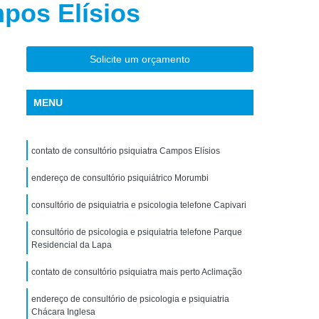
mpos Elísios
torno de Uso de Drogas Sintéticas
ranstorno de Uso de Ketamina
Transtorno de Uso de álcool
Solicite um orçamento
Transtorno de Uso de Maconha
MENU
nstorno de Uso de Metanfetamina
anstorno de Uso de Substância
contato de consultório psiquiatra Campos Elísios
Transtorno de Uso de êxtase
siedade
endereço de consultório psiquiátrico Morumbi
Tratamento Crise de Ansiedade
dade
Tratamento de Ansiedade
consultório de psiquiatria e psicologia telefone Capivari
Tratamento para Ansiedade e Depressão
consultório de psicologia e psiquiatria telefone Parque
Residencial da Lapa
siedade Interior de São Paulo
contato de consultório psiquiatra mais perto Aclimação
Paulo
Tratamento para Crise de Ansiedade
a Transtorno de Ansiedade
endereço de consultório de psicologia e psiquiatria
Chácara Inglesa