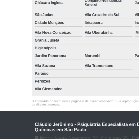
Conjunto Residencial
Chácara Inglesa
Ja
Sabará
São Judas
Vila Cruzeiro do Sul
Vi
Cidade Monções
Ibirapuera
In
Vila Nova Conceição
Vila Uberabinha
M
Granja Julieta
Higienópolis
Jardim Panorama
Morumbi
Pa
Vila Suzana
Vila Tramontano
Paraíso
Perdizes
Vila Clementino
O conteúdo do texto desta página é de direito reservado. Sua reprodução, 
de direitos autorais
.
Cláudio Jerônimo - Psiquiatria Especialista em
Químicas em São Paulo
Praça Santo Agostinho, 70, Conjunto 55 - Edifí