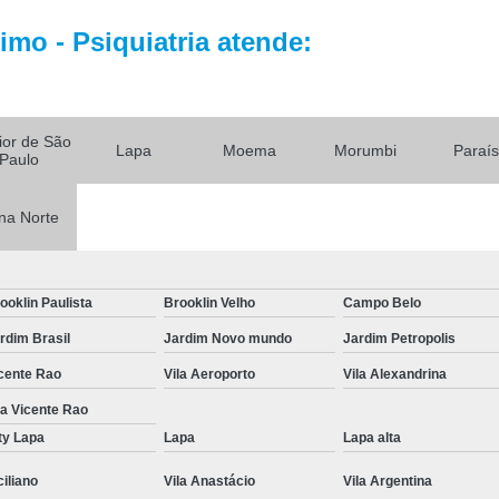
Tratamento par
mo - Psiquiatria atende:
Tratamento Alternativo para
Tratamento de Depres
Tratamento pa
rior de São
Lapa
Moema
Morumbi
Paraí
Tratamento para De
Paulo
Tratamento para Depressão Pós P
na Norte
Tratamento Ps
Tratamentos para
ooklin Paulista
Brooklin Velho
Campo Belo
Tratamentos para Transtorno Dep
rdim Brasil
Jardim Novo mundo
Jardim Petropolis
Tratamento de Fobia
cente Rao
Vila Aeroporto
Vila Alexandrina
Tratamento para Claus
la Vicente Rao
Tratamento pa
ty Lapa
Lapa
Lapa alta
Tratamento para Fobia Interior de 
ciliano
Vila Anastácio
Vila Argentina
Tratamento para Fobi