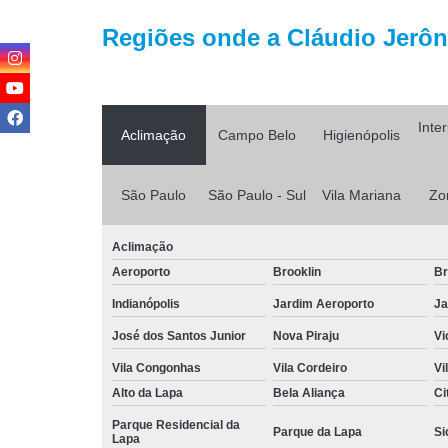
Regiões onde a Cláudio Jerôni
Inte
Aclimação
Campo Belo
Higienópolis
São Paulo
São Paulo - Sul
Vila Mariana
Zo
Aclimação
Aeroporto
Brooklin
Br
Indianópolis
Jardim Aeroporto
Ja
José dos Santos Junior
Nova Piraju
Vi
Vila Congonhas
Vila Cordeiro
Vi
Alto da Lapa
Bela Aliança
Ci
Parque Residencial da
Parque da Lapa
Si
Lapa