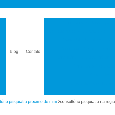
s
Consultório de Psicologia e 
Consultório de Psiquiatria e Psicolo
a
Consultório Psiquiatra
Con
as
Consultório Psiquiatra Perto 
Blog
Contato
Consultório Psiquiatra Próximo
s
Consultório Psiquiátric
Especialista
s
Especialista em Dependê
e
Especialista em D
a
Especialista em 
tório psiquiatra próximo de mim
consultório psiquiatra na reg
s
Especialista em