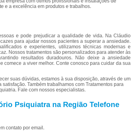
 da empresa com ótimos profissionais e instalações de
Tratamento para Tran
te e a excelência em produtos e trabalhos.
Tratamento Ps
Tratamento de C
Tratamento de Comorb
ssoas e pode prejudicar a qualidade de vida. Na Cláudio
ficazes para ajudar nossos pacientes a superar a ansiedade.
Tratamento de Comor
lificados e experientes, utilizamos técnicas modernas e
caz. Nossos tratamentos são personalizados para atender às
Tratamento de
arantindo resultados duradouros. Não deixe a ansiedade
 e comece a viver melhor. Conte conosco para cuidar da sua
Tratamento pa
Tratamento para 
ecer suas dúvidas, estamos à sua disposição, através de um
a satisfação. Também trabalhamos com Tratamentos para
Tratamento para Comor
uiatria. Fale com nossos especialistas.
Tratamento para Como
rio Psiquiatra na Região Telefone
Tratamento para Comorbid
Tratamento para Comorbidad
Tratamento para Comor
em contato por email.