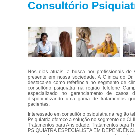
Consultório Psiquia
Tratamento
para fobias
Tratamento
para insôni
Tratamento
para
transtorno
bipolar
Tratamento
para
Nos dias atuais, a busca por profissionais d
transtorno d
presente em nossa sociedade. A Clínica do Dr. 
estresse
destaca-se como referência no segmento de clín
consultório psiquiatra na região telefone Ca
Tratamento
especializado no gerenciamento de casos d
para
disponibilizando uma gama de tratamentos qu
transtorno d
pacientes.
pânico
Interessado em consultório psiquiatra na região 
Psiquiatria oferece a solução no segmento de CL
Tratamentos para Ansiedade, Tratamentos para Tr
PSIQUIATRA ESPECIALISTA EM DEPENDÊNCIA QUÍ