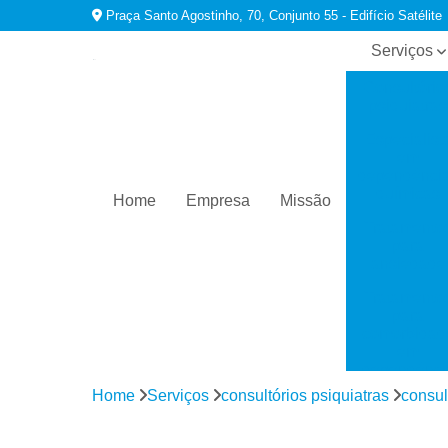
Praça Santo Agostinho, 70, Conjunto 55 - Edifício Satélite
Serviços
Consultório
psiquiatras
Especialist
em
dependênci
químicas
Home
Empresa
Missão
Tratamento
para
ansiedade
Tratamento
para
comorbidad
em
dependênci
Home
Serviços
consultórios psiquiatras
consul
Tratamento
para
depressão