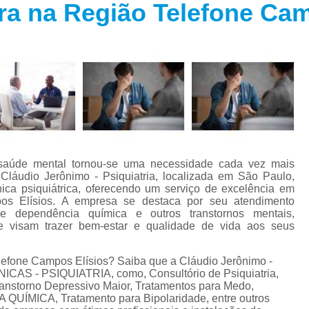
tra na Região Telefone Ca
Especialista em Trans
s
Especialista em T
s
Especialista em 
a
Especialista em 
s
Especialista em Tra
Especialista em Tr
s
Especialista em 
e saúde mental tornou-se uma necessidade cada vez mais
Tratamento Alternativo para An
e
Cláudio Jerônimo - Psiquiatria, localizada em São Paulo,
ica psiquiátrica, oferecendo um serviço de excelência em
Tratamento da Ansie
mpos Elísios. A empresa se destaca por seu atendimento
s
e dependência química e outros transtornos mentais,
Tratamento para Ansiedade
e visam trazer bem-estar e qualidade de vida aos seus
o
Tratamento para An
telefone Campos Elísios? Saiba que a Cláudio Jerônimo -
Tratamento para Ansiedade São 
ÍNICAS - PSIQUIATRIA, como, Consultório de Psiquiatria,
anstorno Depressivo Maior, Tratamentos para Medo,
Tratamento par
MICA, Tratamento para Bipolaridade, entre outros