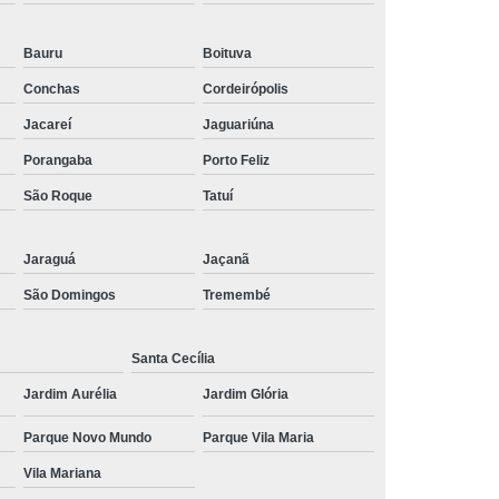
 Social
Tratamentos para Medo
Bauru
Boituva
sônia
Tratamento para Insônia
Conchas
Cordeirópolis
ca
Tratamento para Insônia e Ansiedade
Jacareí
Jaguariúna
Idosos
Tratamento para Insônia Grave
Porangaba
Porto Feliz
Tratamento para Insônia Interior de São Paulo
São Roque
Tatuí
Paulo
Tratamento para Insônia Terminal
ernativo para Bipolaridade
Jaraguá
Jaçanã
São Domingos
Tremembé
torno Bipolar
Tratamento da Bipolaridade
e
Tratamento de Transtorno Bipolar
Santa Cecília
e
Tratamento para Depressão Bipolar
Jardim Aurélia
Jardim Glória
ar
Tratamento para Transtorno Bipolar
Parque Novo Mundo
Parque Vila Maria
orno Bipolar Interior de São Paulo
Vila Mariana
Transtorno Bipolar São Paulo