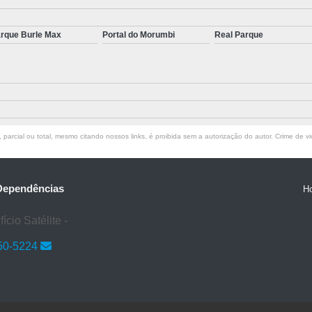
Tratamento para S
rque Burle Max
Portal do Morumbi
Real Parque
Tratamento para Transtorno de Pâ
Tratamento para Transto
Tratamento para Transtorno do Pâni
Tratamen
parcial ou total, mesmo citando nossos links, é proibida sem a autorização do autor. Crime de vi
 Dependências
H
cio Satélite -
50-5224