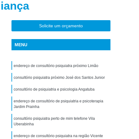
liança
torno de Uso de Drogas Sintéticas
ranstorno de Uso de Ketamina
Transtorno de Uso de álcool
Solicite um orçamento
Transtorno de Uso de Maconha
MENU
nstorno de Uso de Metanfetamina
anstorno de Uso de Substância
endereço de consultório psiquiatra próximo Limão
Transtorno de Uso de êxtase
siedade
consultório psiquiatra próximo José dos Santos Junior
Tratamento Crise de Ansiedade
dade
Tratamento de Ansiedade
consultório de psiquiatria e psicologia Angatuba
Tratamento para Ansiedade e Depressão
endereço de consultório de psiquiatria e psicoterapia
Jardim Prainha
siedade Interior de São Paulo
consultório psiquiatra perto de mim telefone Vila
Paulo
Tratamento para Crise de Ansiedade
Uberabinha
a Transtorno de Ansiedade
endereço de consultório psiquiatra na região Vicente