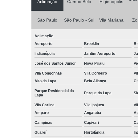
Aclimação
Campo Belo
Higienópolis
São Paulo
São Paulo - Sul
Vila Mariana
Zo
Aclimação
Aeroporto
Brooklin
Br
Indianópolis
Jardim Aeroporto
Ja
José dos Santos Junior
Nova Piraju
Vi
Vila Congonhas
Vila Cordeiro
Vi
Alto da Lapa
Bela Aliança
Ci
Parque Residencial da
Parque da Lapa
Si
Lapa
Vila Carlina
Vila Ipojuca
Vi
Amparo
Angatuba
Ap
Campinas
Capivari
Ca
Guareí
Hortolândia
In