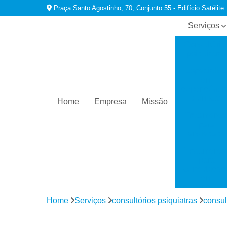
Praça Santo Agostinho, 70, Conjunto 55 - Edifício Satélite
Serviços
Consultório
psiquiatras
Especialist
em
dependênci
químicas
Home
Empresa
Missão
Tratamento
para
ansiedade
Tratamento
para
comorbidad
em
dependênci
Home
Serviços
consultórios psiquiatras
consul
Tratamento
para
depressão