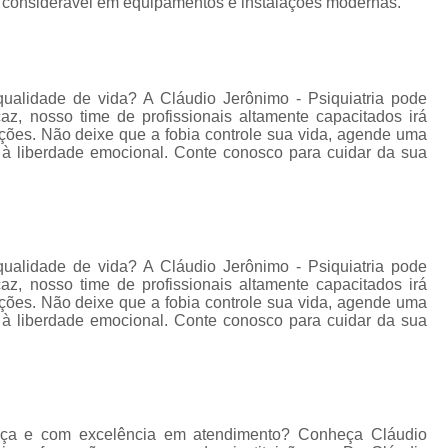
 considerável em equipamentos e instalações modernas.
Tratamento para Tran
Tratamento Ps
Tratamento de C
qualidade de vida? A Cláudio Jerônimo - Psiquiatria pode
Tratamento de Comorb
az, nosso time de profissionais altamente capacitados irá
ações. Não deixe que a fobia controle sua vida, agende uma
Tratamento de Comor
à liberdade emocional. Conte conosco para cuidar da sua
Tratamento de
Tratamento pa
Tratamento para 
qualidade de vida? A Cláudio Jerônimo - Psiquiatria pode
Tratamento para Comor
az, nosso time de profissionais altamente capacitados irá
ações. Não deixe que a fobia controle sua vida, agende uma
Tratamento para Como
à liberdade emocional. Conte conosco para cuidar da sua
Tratamento para Comorbid
Tratamento para Comorbidad
Tratamento para Comor
ança e com excelência em atendimento? Conheça Cláudio