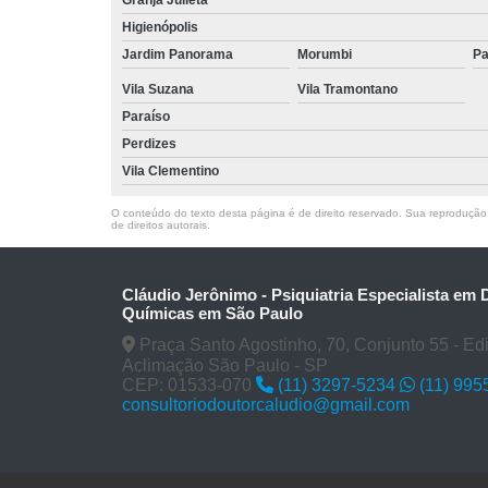
Higienópolis
Jardim Panorama
Morumbi
Pa
Vila Suzana
Vila Tramontano
Paraíso
Perdizes
Vila Clementino
O conteúdo do texto desta página é de direito reservado. Sua reprodução, 
de direitos autorais
.
Cláudio Jerônimo - Psiquiatria Especialista em
Químicas em São Paulo
Praça Santo Agostinho, 70, Conjunto 55 - Edifí
Aclimação São Paulo - SP
CEP: 01533-070
(11) 3297-5234
(11) 995
consultoriodoutorcaludio@gmail.com