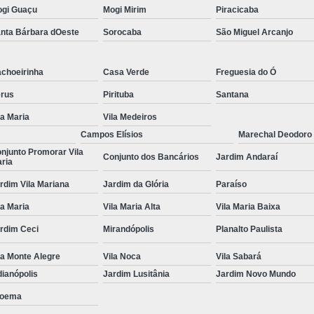
gi Guaçu
Mogi Mirim
Piracicaba
Tratamento para Transtorno de Hu
nta Bárbara dOeste
Sorocaba
São Miguel Arcanjo
Tratamento do Estresse Pós Traum
Tratamento par
choeirinha
Casa Verde
Freguesia do Ó
Tratamento pa
rus
Pirituba
Santana
Tratamento para Transtor
la Maria
Vila Medeiros
Campos Elísios
Marechal Deodoro
Tratamento para Trans
njunto Promorar Vila
Conjunto dos Bancários
Jardim Andaraí
Tratamento para Tr
ria
Tratamento para Transtornos d
rdim Vila Mariana
Jardim da Glória
Paraíso
Tratamento Transto
la Maria
Vila Maria Alta
Vila Maria Baixa
rdim Ceci
Mirandópolis
Planalto Paulista
Tratamento da Síndrome do Pâ
Tratamento 
la Monte Alegre
Vila Noca
Vila Sabará
dianópolis
Jardim Lusitânia
Jardim Novo Mundo
Tratamento para A
oema
Tratamento 