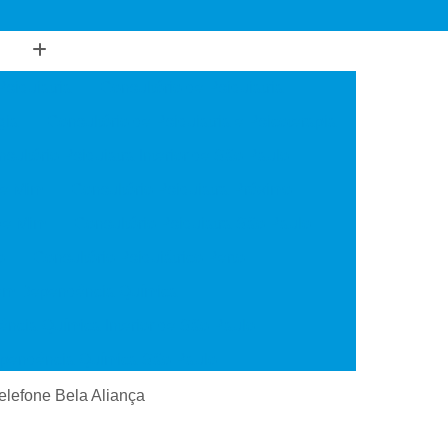
Psiquiatria
Consultório de Psiquiatria
gia
Consultório de Psiquiatria e Psicoterapia
sultório Psiquiatra Interior de São Paulo
de Mim
Consultório Psiquiatra Próximo
 de Mim
Consultório Psiquiatra São Paulo
o
Consultório Psiquiátrico Perto
 em Dependência Química
ncia Química Interior de São Paulo
ependência Química São Paulo
Transtorno de Uso de Cocaína
 telefone Bela Aliança
 Transtorno de Uso de Crack