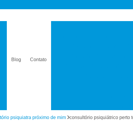
s
Consultório de Psicologia e 
Consultório de Psiquiatria e Psicolo
a
Consultório Psiquiatra
Con
as
Consultório Psiquiatra Perto 
Blog
Contato
Consultório Psiquiatra Próximo
s
Consultório Psiquiátric
Especialista
s
Especialista em Dependê
e
Especialista em D
a
Especialista em 
tório psiquiatra próximo de mim
consultório psiquiátrico perto
s
Especialista em