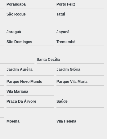
Porangaba
Porto Feliz
mor
Tratamento de Estresse Pós Traumático
São Roque
Tatuí
ático
Tratamento Estresse Pós Traumático
a Estresse Pós Traumático
Jaraguá
Jaçanã
ra Transtorno de Estresse
São Domingos
Tremembé
no de Estresse Interior de São Paulo
Santa Cecília
torno de Estresse Pós Traumático
Jardim Aurélia
Jardim Glória
anstorno de Estresse São Paulo
e Estresse
Tratamento Pós Traumático
Parque Novo Mundo
Parque Vila Maria
rno de Estresse Pós Traumático
Vila Mariana
Praça Da Árvore
Saúde
nico
Tratamento de Síndrome do Pânico
de Transtorno do Pânico
Moema
Vila Helena
nsiedade e Síndrome do Pânico
para Síndrome do Pânico