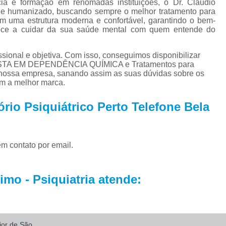
Tratamento par
ia e formação em renomadas instituições, o Dr. Cláudio
 e humanizado, buscando sempre o melhor tratamento para
Tratamento Alternativo para
om uma estrutura moderna e confortável, garantindo o bem-
mece a cuidar da sua saúde mental com quem entende do
Tratamento de Depres
Tratamento pa
ional e objetiva. Com isso, conseguimos disponibilizar
ISTA EM DEPENDÊNCIA QUÍMICA e Tratamentos para
Tratamento para De
nossa empresa, sanando assim as suas dúvidas sobre os
om a melhor marca.
Tratamento para Depressão Pós P
Tratamento Ps
rio Psiquiátrico Perto Telefone Bela
Tratamentos para
Tratamentos para Transtorno Dep
em contato por email.
Tratamento de Fobia
Tratamento para Claus
mo - Psiquiatria atende:
Tratamento pa
Tratamento para Fobia Interior de 
Tratamento para Fobi
rior de São