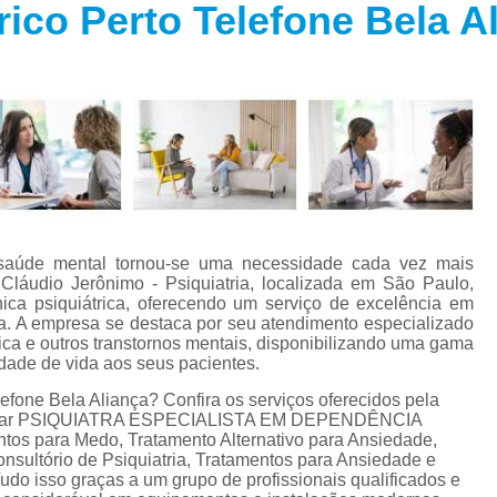
rico Perto Telefone Bela A
Especialista em Trans
s
Especialista em T
s
Especialista em 
a
Especialista em 
s
Especialista em Tra
Especialista em Tr
s
Especialista em 
e saúde mental tornou-se uma necessidade cada vez mais
Tratamento Alternativo para An
e
Cláudio Jerônimo - Psiquiatria, localizada em São Paulo,
ica psiquiátrica, oferecendo um serviço de excelência em
Tratamento da Ansie
nça. A empresa se destaca por seu atendimento especializado
s
a e outros transtornos mentais, disponibilizando uma gama
Tratamento para Ansiedade
idade de vida aos seus pacientes.
o
Tratamento para An
lefone Bela Aliança? Confira os serviços oferecidos pela
ncontrar PSIQUIATRA ESPECIALISTA EM DEPENDÊNCIA
Tratamento para Ansiedade São 
tos para Medo, Tratamento Alternativo para Ansiedade,
nsultório de Psiquiatria, Tratamentos para Ansiedade e
Tratamento par
Tudo isso graças a um grupo de profissionais qualificados e