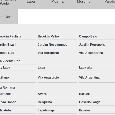
Lapa
Moema
Morumbi
Paraí
Paulo
Tratamentos para Fobia
Tratamento contra In
na Norte
Tratamento para Insônia Crôni
Tratamento para Insônia em 
ooklin Paulista
Brooklin Velho
Campo Belo
Tratamento para Insônia Idoso
rdim Brasil
Jardim Novo mundo
Jardim Petropolis
Tratamento para Insônia São 
cente Rao
Vila Aeroporto
Vila Alexandrina
Tratamento Alt
la Vicente Rao
ty Lapa
Lapa
Lapa alta
Tratamento Alternativo para Trans
Tratamento de Bipolaridad
ciliano
Vila Anastácio
Vila Argentina
Tratamento para Bipolaridad
la Romana
arecida
Avaré
Barueri
Tratamento para Pessoa Bipol
pão Bonito
Cerquilho
Cesário Lange
Tratamento para Transt
daiatuba
Itapetininga
Itapeva
Tratamento para 