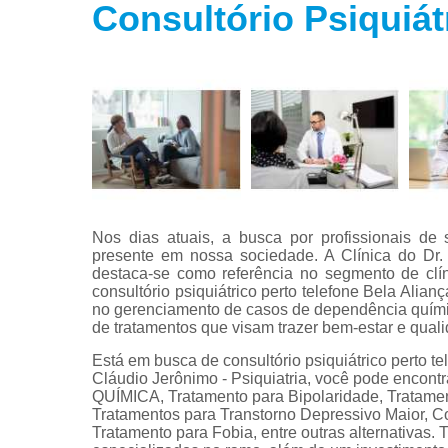
Consultório Psiquiát
Tratamento
para fobias
Tratamento
para insôni
Tratamento
para
transtorno
bipolar
Tratamento
para
Nos dias atuais, a busca por profissionais d
transtorno d
presente em nossa sociedade. A Clínica do Dr. 
estresse
destaca-se como referência no segmento de clín
consultório psiquiátrico perto telefone Bela Alia
Tratamento
no gerenciamento de casos de dependência químic
para
de tratamentos que visam trazer bem-estar e qual
transtorno d
pânico
Está em busca de consultório psiquiátrico perto te
Cláudio Jerônimo - Psiquiatria, você pode e
QUÍMICA, Tratamento para Bipolaridade, Tratamen
Tratamentos para Transtorno Depressivo Maior, Co
Tratamento para Fobia, entre outras alternativas. 