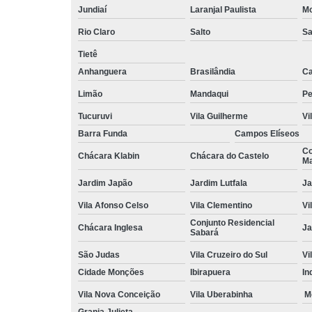
Jundiaí
Laranjal Paulista
Mo
Rio Claro
Salto
Sa
Tietê
Anhanguera
Brasilândia
Ca
Limão
Mandaqui
Pe
Tucuruvi
Vila Guilherme
Vi
Barra Funda
Campos Elíseos
Co
Chácara Klabin
Chácara do Castelo
Ma
Jardim Japão
Jardim Lutfala
Ja
Vila Afonso Celso
Vila Clementino
Vi
Conjunto Residencial
Chácara Inglesa
Ja
Sabará
São Judas
Vila Cruzeiro do Sul
Vi
Cidade Monções
Ibirapuera
In
Vila Nova Conceição
Vila Uberabinha
M
Granja Julieta