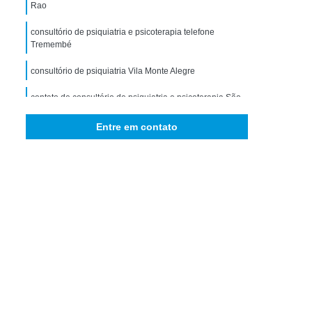
storno de Ansiedade Generalizada
Rao
icológico para Ansiedade
consultório de psiquiatria e psicoterapia telefone
Tremembé
omorbidade em Dependência
consultório de psiquiatria Vila Monte Alegre
idade em Dependência de Drogas
contato de consultório de psiquiatria e psicoterapia São
bidade em Dependência de álcool
Miguel Arcanjo
 Comorbidade Psiquiátrica
Entre em contato
contato de consultório de psicologia e psiquiatria Tatuí
ra Comorbidade Drogadicta
Comorbidade em Dependência
bidade em Dependência de Drogas
rbidade em Dependência de álcool
ade em Dependência Drogas Sintéticas
e em Dependência Interior de São Paulo
bidade em Dependência São Paulo