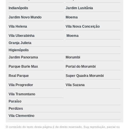
Indianópolis
Jardim Lusitânia
Jardim Novo Mundo
Moema
Vila Helena
Vila Nova Conceição
Vila Uberabinha
Moema
Granja Julieta
Higienópolis
Jardim Panorama
Morumbi
Parque Burle Max
Portal do Morumbi
Real Parque
Super Quadra Morumbi
Vila Progredior
Vila Suzana
Vila Tramontano
Paraíso
Perdizes
Vila Clementino
O conteúdo do texto desta página é de direito reservado. Sua reprodução, parcial ou