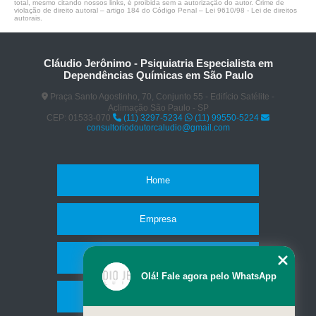
total, mesmo citando nossos links, é proibida sem a autorização do autor. Crime de
violação de direito autoral – artigo 184 do Código Penal –
Lei 9610/98 - Lei de direitos
autorais
.
Cláudio Jerônimo - Psiquiatria Especialista em
Dependências Químicas em São Paulo
Praça Santo Agostinho, 70, Conjunto 55 - Edifício Satélite -
Aclimação São Paulo - SP
CEP: 01533-070
(11) 3297-5234
(11) 99550-5224
consultoriodoutorcaludio@gmail.com
Home
Empresa
Missão
Olá! Fale agora pelo WhatsApp
Serviços