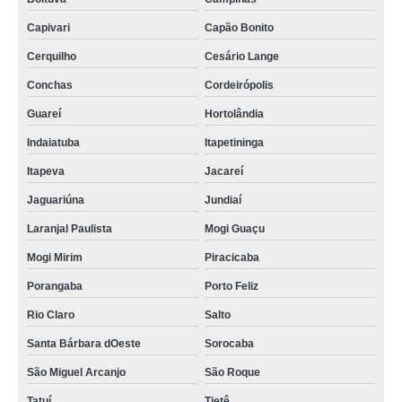
Capivari
Capão Bonito
Cerquilho
Cesário Lange
Conchas
Cordeirópolis
Guareí
Hortolândia
Indaiatuba
Itapetininga
Itapeva
Jacareí
Jaguariúna
Jundiaí
Laranjal Paulista
Mogi Guaçu
Mogi Mirim
Piracicaba
Porangaba
Porto Feliz
Rio Claro
Salto
Santa Bárbara dOeste
Sorocaba
São Miguel Arcanjo
São Roque
Tatuí
Tietê