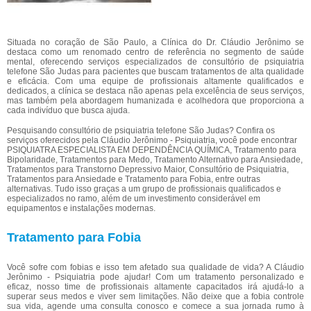
Situada no coração de São Paulo, a Clínica do Dr. Cláudio Jerônimo se
destaca como um renomado centro de referência no segmento de saúde
mental, oferecendo serviços especializados de consultório de psiquiatria
telefone São Judas para pacientes que buscam tratamentos de alta qualidade
e eficácia. Com uma equipe de profissionais altamente qualificados e
dedicados, a clínica se destaca não apenas pela excelência de seus serviços,
mas também pela abordagem humanizada e acolhedora que proporciona a
cada indivíduo que busca ajuda.
Pesquisando consultório de psiquiatria telefone São Judas? Confira os
serviços oferecidos pela Cláudio Jerônimo - Psiquiatria, você pode encontrar
PSIQUIATRA ESPECIALISTA EM DEPENDÊNCIA QUÍMICA, Tratamento para
Bipolaridade, Tratamentos para Medo, Tratamento Alternativo para Ansiedade,
Tratamentos para Transtorno Depressivo Maior, Consultório de Psiquiatria,
Tratamentos para Ansiedade e Tratamento para Fobia, entre outras
alternativas. Tudo isso graças a um grupo de profissionais qualificados e
especializados no ramo, além de um investimento considerável em
equipamentos e instalações modernas.
Tratamento para Fobia
Você sofre com fobias e isso tem afetado sua qualidade de vida? A Cláudio
Jerônimo - Psiquiatria pode ajudar! Com um tratamento personalizado e
eficaz, nosso time de profissionais altamente capacitados irá ajudá-lo a
superar seus medos e viver sem limitações. Não deixe que a fobia controle
sua vida, agende uma consulta conosco e comece a sua jornada rumo à