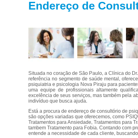
Endereço de Consultó
Tratamento
para fobias
Tratamento
para insôni
Tratamento
para
transtorno
bipolar
Tratamento
para
Situada no coração de São Paulo, a Clínica do D
transtorno d
referência no segmento de saúde mental, oferece
estresse
psiquiatria e psicologia Nova Piraju para pacient
uma equipe de profissionais altamente qualifi
Tratamento
excelência de seus serviços, mas também pela 
para
indivíduo que busca ajuda.
transtorno d
pânico
Está a procura de endereço de consultório de psiq
são opções variadas que oferecemos, como 
Tratamentos para Ansiedade, Tratamentos para Tra
tambem Tratamento para Fobia. Contando com prof
entende a necessidade de cada cliente, buscando 