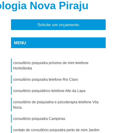
ologia Nova Piraju
torno de Uso de Drogas Sintéticas
ranstorno de Uso de Ketamina
Transtorno de Uso de álcool
Solicite um orçamento
Transtorno de Uso de Maconha
MENU
nstorno de Uso de Metanfetamina
anstorno de Uso de Substância
consultório psiquiatra próximo de mim telefone
Transtorno de Uso de êxtase
Hortolândia
siedade
Tratamento Crise de Ansiedade
consultório psiquiatra telefone Rio Claro
dade
Tratamento de Ansiedade
consultório psiquiátrico telefone Alto da Lapa
Tratamento para Ansiedade e Depressão
consultório de psiquiatria e psicoterapia telefone Vila
siedade Interior de São Paulo
Noca
Paulo
Tratamento para Crise de Ansiedade
consultório psiquiatra Campinas
a Transtorno de Ansiedade
contato de consultório psiquiatra perto de mim Jardim