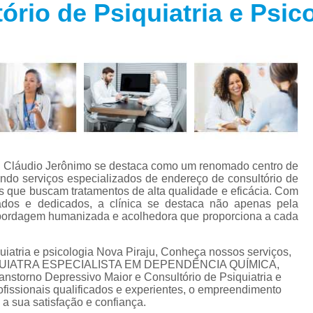
rio de Psiquiatria e Psic
Especialista em Trans
s
Especialista em T
s
Especialista em 
a
Especialista em 
s
Especialista em Tra
Especialista em Tr
s
Especialista em 
r. Cláudio Jerônimo se destaca como um renomado centro de
Tratamento Alternativo para An
e
ndo serviços especializados de endereço de consultório de
es que buscam tratamentos de alta qualidade e eficácia. Com
Tratamento da Ansie
cados e dedicados, a clínica se destaca não apenas pela
s
abordagem humanizada e acolhedora que proporciona a cada
Tratamento para Ansiedade
o
Tratamento para An
uiatria e psicologia Nova Piraju, Conheça nossos serviços,
PSIQUIATRA ESPECIALISTA EM DEPENDÊNCIA QUÍMICA,
Tratamento para Ansiedade São 
nstorno Depressivo Maior e Consultório de Psiquiatria e
issionais qualificados e experientes, o empreendimento
Tratamento par
a sua satisfação e confiança.