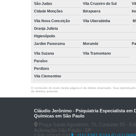
São Judas
Vila Cruzeiro do Sul
Vi
Cidade Monções
Ibirapuera
In
Vila Nova Conceição
Vila Uberabinha
M
Granja Julieta
Higienópolis
Jardim Panorama
Morumbi
Pa
Vila Suzana
Vila Tramontano
Paraíso
Perdizes
Vila Clementino
O conteúdo do texto desta página é de direito reservado. Sua reprodução, 
de direitos autorais
.
Cláudio Jerônimo - Psiquiatria Especialista em
Químicas em São Paulo
Praça Santo Agostinho, 70, Conjunto 55 - Edifí
Aclimação São Paulo - SP
CEP: 01533-070
(11) 3297-5234
(11) 995