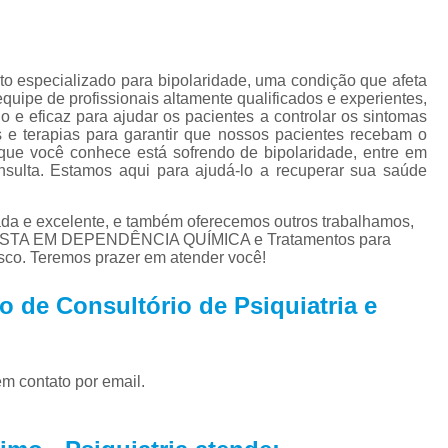
Tratamento para Tran
Tratamento Ps
Tratamento de C
nto especializado para bipolaridade, uma condição que afeta
ipe de profissionais altamente qualificados e experientes,
Tratamento de Comorb
o e eficaz para ajudar os pacientes a controlar os sintomas
s e terapias para garantir que nossos pacientes recebam o
Tratamento de Comor
que você conhece está sofrendo de bipolaridade, entre em
ulta. Estamos aqui para ajudá-lo a recuperar sua saúde
Tratamento de
Tratamento pa
da e excelente, e também oferecemos outros trabalhamos,
LISTA EM DEPENDÊNCIA QUÍMICA e Tratamentos para
Tratamento para 
sco. Teremos prazer em atender você!
Tratamento para Comor
 de Consultório de Psiquiatria e
Tratamento para Como
Tratamento para Comorbid
em contato por email.
Tratamento para Comorbidad
Tratamento para Comor