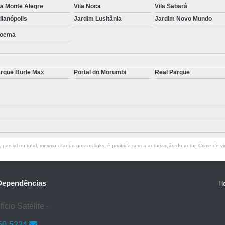
la Monte Alegre
Vila Noca
Vila Sabará
Tratamento para Transtorno de Hu
dianópolis
Jardim Lusitânia
Jardim Novo Mundo
Tratamento do Estresse Pós Traum
oema
Tratamento par
Tratamento pa
rque Burle Max
Portal do Morumbi
Real Parque
Tratamento para Transtor
Tratamento para Trans
Tratamento para Tr
Tratamento para Transtornos d
parcial ou total, mesmo citando nossos links, é proibida sem a autorização do autor. Crime de vi
Tratamento Transto
Tratamento da Síndrome do Pâ
Tratamento 
 Dependências
H
Tratamento para A
cio Satélite -
Tratamento 
50-5224