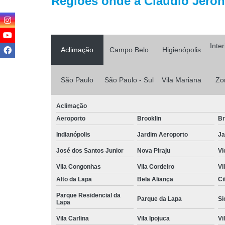
Regiões onde a Cláudio Jerôni
Inte
Aclimação
Campo Belo
Higienópolis
São Paulo
São Paulo - Sul
Vila Mariana
Zo
Aclimação
Aeroporto
Brooklin
Br
Indianópolis
Jardim Aeroporto
Ja
José dos Santos Junior
Nova Piraju
Vi
Vila Congonhas
Vila Cordeiro
Vi
Alto da Lapa
Bela Aliança
Ci
Parque Residencial da
Parque da Lapa
Si
Lapa
Vila Carlina
Vila Ipojuca
Vi