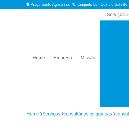
Praça Santo Agostinho, 70, Conjunto 55 - Edifício Satélite
Serviços
Consultório
psiquiatras
Especialist
em
dependênci
químicas
Home
Empresa
Missão
Tratamento
para
ansiedade
Tratamento
para
comorbidad
em
dependênci
Home
Serviços
consultórios psiquiatras
consul
Tratamento
para
depressão