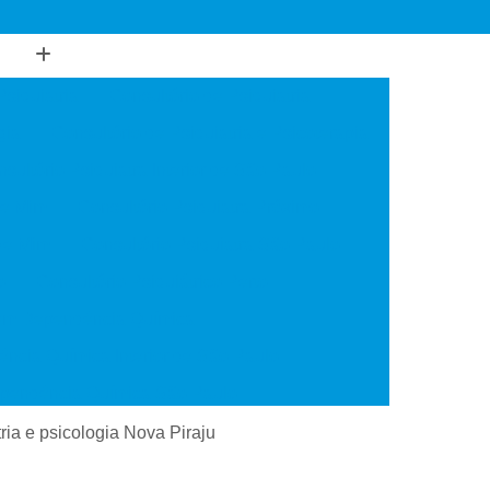
Psiquiatria
Consultório de Psiquiatria
gia
Consultório de Psiquiatria e Psicoterapia
sultório Psiquiatra Interior de São Paulo
de Mim
Consultório Psiquiatra Próximo
 de Mim
Consultório Psiquiatra São Paulo
o
Consultório Psiquiátrico Perto
 em Dependência Química
ncia Química Interior de São Paulo
ependência Química São Paulo
Transtorno de Uso de Cocaína
ria e psicologia Nova Piraju
 Transtorno de Uso de Crack