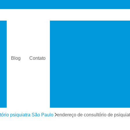
s
Consultório de Psicologia e 
Consultório de Psiquiatria e Psicolo
a
Consultório Psiquiatra
Con
as
Consultório Psiquiatra Perto 
Blog
Contato
Consultório Psiquiatra Próximo
s
Consultório Psiquiátric
Especialista
s
Especialista em Dependê
e
Especialista em D
a
Especialista em 
tório psiquiatra São Paulo
endereço de consultório de psiquiat
s
Especialista em