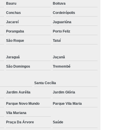
Bauru
Boituva
 Social
Tratamentos para Medo
Conchas
Cordeirópolis
sônia
Tratamento para Insônia
Jacareí
Jaguariúna
ca
Tratamento para Insônia e Ansiedade
Porangaba
Porto Feliz
Idosos
Tratamento para Insônia Grave
São Roque
Tatuí
Tratamento para Insônia Interior de São Paulo
Jaraguá
Jaçanã
Paulo
Tratamento para Insônia Terminal
São Domingos
Tremembé
ernativo para Bipolaridade
torno Bipolar
Tratamento da Bipolaridade
Santa Cecília
e
Tratamento de Transtorno Bipolar
Jardim Aurélia
Jardim Glória
e
Tratamento para Depressão Bipolar
Parque Novo Mundo
Parque Vila Maria
ar
Tratamento para Transtorno Bipolar
Vila Mariana
orno Bipolar Interior de São Paulo
Praça Da Árvore
Saúde
Transtorno Bipolar São Paulo