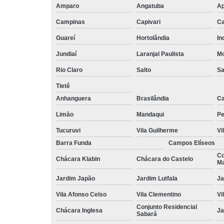
Amparo
Angatuba
Ap
Campinas
Capivari
Ca
Guareí
Hortolândia
In
Jundiaí
Laranjal Paulista
Mo
Rio Claro
Salto
Sa
Tietê
Anhanguera
Brasilândia
Ca
Limão
Mandaqui
Pe
Tucuruvi
Vila Guilherme
Vi
Barra Funda
Campos Elíseos
Co
Chácara Klabin
Chácara do Castelo
Ma
Jardim Japão
Jardim Lutfala
Ja
Vila Afonso Celso
Vila Clementino
Vi
Conjunto Residencial
Chácara Inglesa
Ja
Sabará