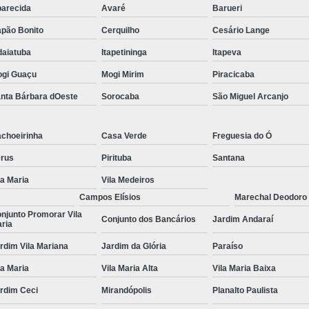
arecida
Avaré
Barueri
Tratamentos para Fobia
pão Bonito
Cerquilho
Cesário Lange
Tratamento contra In
daiatuba
Itapetininga
Itapeva
Tratamento para Insônia Crôni
gi Guaçu
Mogi Mirim
Piracicaba
Tratamento para Insônia em 
nta Bárbara dOeste
Sorocaba
São Miguel Arcanjo
Tratamento para Insônia Idoso
choeirinha
Casa Verde
Freguesia do Ó
Tratamento para Insônia São 
rus
Pirituba
Santana
Tratamento Alt
la Maria
Vila Medeiros
Tratamento Alternativo para Trans
Campos Elísios
Marechal Deodoro
Tratamento de Bipolaridad
njunto Promorar Vila
Conjunto dos Bancários
Jardim Andaraí
ria
Tratamento para Bipolaridad
rdim Vila Mariana
Jardim da Glória
Paraíso
Tratamento para Pessoa Bipol
la Maria
Vila Maria Alta
Vila Maria Baixa
Tratamento para Transt
rdim Ceci
Mirandópolis
Planalto Paulista
Tratamento para 