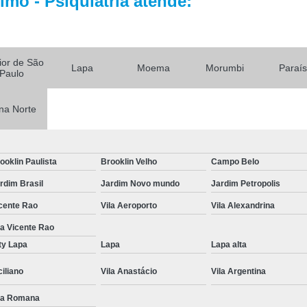
mo - Psiquiatria atende:
Tratamento par
Tratamento Alternativo para
Tratamento de Depres
rior de São
Lapa
Moema
Morumbi
Paraí
Tratamento pa
Paulo
Tratamento para De
na Norte
Tratamento para Depressão Pós P
Tratamento Ps
ooklin Paulista
Brooklin Velho
Campo Belo
Tratamentos para
rdim Brasil
Jardim Novo mundo
Jardim Petropolis
Tratamentos para Transtorno Dep
cente Rao
Vila Aeroporto
Vila Alexandrina
Tratamento de Fobia
la Vicente Rao
Tratamento para Claus
ty Lapa
Lapa
Lapa alta
Tratamento pa
ciliano
Vila Anastácio
Vila Argentina
Tratamento para Fobia Interior de 
la Romana
Tratamento para Fobi