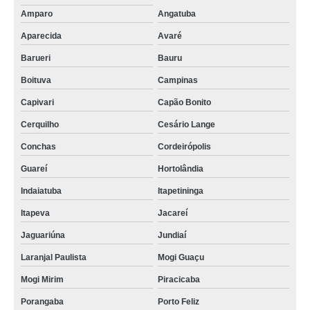
Amparo
Angatuba
Aparecida
Avaré
Barueri
Bauru
Boituva
Campinas
Capivari
Capão Bonito
Cerquilho
Cesário Lange
Conchas
Cordeirópolis
Guareí
Hortolândia
Indaiatuba
Itapetininga
Itapeva
Jacareí
Jaguariúna
Jundiaí
Laranjal Paulista
Mogi Guaçu
Mogi Mirim
Piracicaba
Porangaba
Porto Feliz