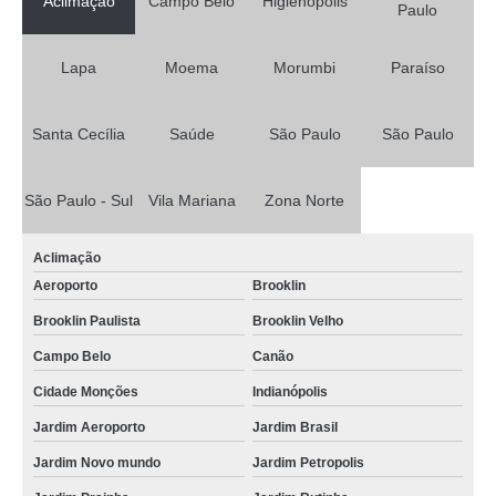
Aclimação
Campo Belo
Higienópolis
Paulo
Lapa
Moema
Morumbi
Paraíso
Santa Cecília
Saúde
São Paulo
São Paulo
São Paulo - Sul
Vila Mariana
Zona Norte
Aclimação
Aeroporto
Brooklin
Brooklin Paulista
Brooklin Velho
Campo Belo
Canão
Cidade Monções
Indianópolis
Jardim Aeroporto
Jardim Brasil
Jardim Novo mundo
Jardim Petropolis