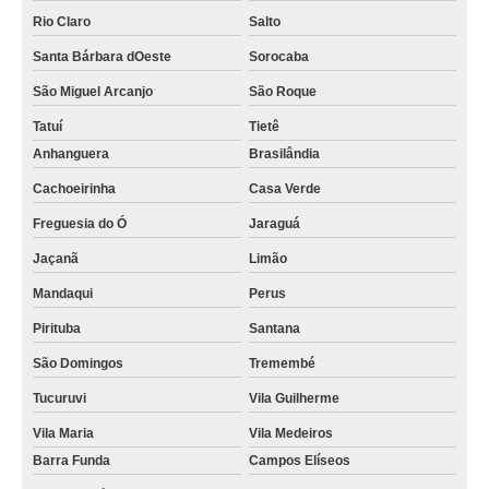
Rio Claro
Salto
Santa Bárbara dOeste
Sorocaba
São Miguel Arcanjo
São Roque
Tatuí
Tietê
Anhanguera
Brasilândia
Cachoeirinha
Casa Verde
Freguesia do Ó
Jaraguá
Jaçanã
Limão
Mandaqui
Perus
Pirituba
Santana
São Domingos
Tremembé
Tucuruvi
Vila Guilherme
Vila Maria
Vila Medeiros
Barra Funda
Campos Elíseos