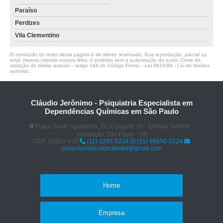
Paraíso
Perdizes
Vila Clementino
O conteúdo do texto desta página é de direito reservado. Sua reprodução, parcial ou
total, mesmo citando nossos links, é proibida sem a autorização do autor. Crime de
violação de direito autoral – artigo 184 do Código Penal –
Lei 9610/98 - Lei de direitos
autorais
.
Cláudio Jerônimo - Psiquiatria Especialista em
Dependências Químicas em São Paulo
Praça Santo Agostinho, 70, Conjunto 55 - Edifício Satélite -
Aclimação São Paulo - SP
CEP: 01533-070
(11) 3297-5234
(11) 99550-5224
consultoriodoutorcaludio@gmail.com
Home
Empresa