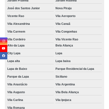
Jardim Prainha
Jardim Rutinha
José dos Santos Junior
Nova Piraju
Vicente Rao
Vila Aeroporto
Vila Alexandrina
Vila Canaã
Vila Carmem
Vila Congonhas
Vila Cordeiro
Vila Vicente Rao
Alto da Lapa
Bela Aliança
City Lapa
Lapa
Lapa alta
Lapa baixa
Lapa de Baixo
Parque Residencial da Lapa
Parque da Lapa
Siciliano
Vila Anastácio
Vila Argentina
Vila Augusto
Vila Bela Aliança
Vila Carlina
Vila Ipojuca
Vila Romana