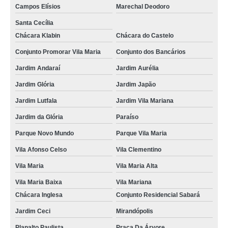
Campos Elísios
Marechal Deodoro
Santa Cecília
Chácara Klabin
Chácara do Castelo
Conjunto Promorar Vila Maria
Conjunto dos Bancários
Jardim Andaraí
Jardim Aurélia
Jardim Glória
Jardim Japão
Jardim Lutfala
Jardim Vila Mariana
Jardim da Glória
Paraíso
Parque Novo Mundo
Parque Vila Maria
Vila Afonso Celso
Vila Clementino
Vila Maria
Vila Maria Alta
Vila Maria Baixa
Vila Mariana
Chácara Inglesa
Conjunto Residencial Sabará
Jardim Ceci
Mirandópolis
Planalto Paulista
Praça Da Árvore