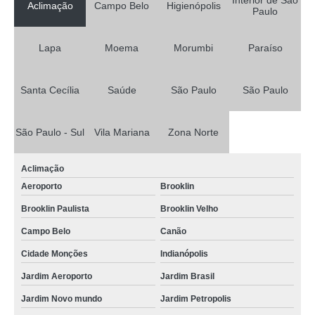
Interior de São
Aclimação
Campo Belo
Higienópolis
Paulo
Lapa
Moema
Morumbi
Paraíso
Santa Cecília
Saúde
São Paulo
São Paulo
São Paulo - Sul
Vila Mariana
Zona Norte
Aclimação
Aeroporto
Brooklin
Brooklin Paulista
Brooklin Velho
Campo Belo
Canão
Cidade Monções
Indianópolis
Jardim Aeroporto
Jardim Brasil
Jardim Novo mundo
Jardim Petropolis