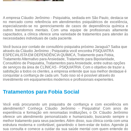
A empresa Cláudio Jerônimo - Psiquiatria, sediada em São Paulo, destaca-se
no mercado como referência em atendimentos psiquiátricos de excelência,
especializando-se no gerenciamento de casos de dependência química e
outros transtornos mentais. Com uma equipe de profissionais altamente
capacitados, a clínica oferece uma variedade de tratamentos para atender às
necessidades individuais de cada paciente.
Você busca por contato de consultório psiquiatra próximo Jaraguá? Saiba que
através da Cláudio Jerônimo - Psiquiatria você encontra PSIQUIATRA
ESPECIALISTA EM DEPENDÊNCIA QUÍMICA, Tratamento para Fobia,
Tratamento Alternativo para Ansiedade, Tratamento para Bipolaridade,
Consultório de Psiquiatria, Tratamentos para Ansiedade, entre outras opções
de serviços da área de CLÍNICAS - PSIQUIATRIA. Com o objetivo de trazer a
satisfação a todos os clientes, a empresa entende que sua melhor destaque é
conquistar a confiança de cada um. Tudo isso só é possível através do
investimento em equipamentos modernos e profissionais experientes.
Tratamentos para Fobia Social
Você está procurando um psiquiatra de confiança e com excelência em
atendimento? Conheça Cláudio Jerônimo - Psiquiatria! Com anos de
experiência e formação em renomadas instituições, o Dr. Cláudio Jerônimo
oferece um atendimento personalizado e humanizado, buscando sempre o
melhor tratamento para seus pacientes. Além disso, sua clínica conta com uma
estrutura moderna e confortável, garantindo o bem-estar de todos. Agende já
sua consulta e comece a cuidar da sua saúde mental com quem entende do