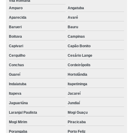
Vila Romana
Amparo
Angatuba
Aparecida
Avaré
Barueri
Bauru
Boituva
Campinas
Capivari
Capão Bonito
Cerquilho
Cesário Lange
Conchas
Cordeirópolis
Guareí
Hortolândia
Indaiatuba
Itapetininga
Itapeva
Jacareí
Jaguariúna
Jundiaí
Laranjal Paulista
Mogi Guaçu
Mogi Mirim
Piracicaba
Porangaba
Porto Feliz