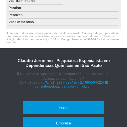
Vila Tramontano
Paraíso
Perdizes
Vila Clementino
O conteúdo do texto desta página é de direito reservado. Sua reprodução, parcial ou
total, mesmo citando nossos links, é proibida sem a autorização do autor. Crime de
violação de direito autoral – artigo 184 do Código Penal –
Lei 9610/98 - Lei de direitos
autorais
.
Cláudio Jerônimo - Psiquiatria Especialista em
Dependências Químicas em São Paulo
Praça Santo Agostinho, 70, Conjunto 55 - Edifício Satélite -
Aclimação São Paulo - SP
CEP: 01533-070
(11) 3297-5234
(11) 99550-5224
consultoriodoutorcaludio@gmail.com
Home
Empresa