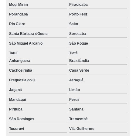
Mogi Mirim
Piracicaba
Porangaba
Porto Feliz
Rio Claro
Salto
Santa Bárbara dOeste
Sorocaba
São Miguel Arcanjo
São Roque
Tatuí
Tietê
Anhanguera
Brasilândia
Cachoeirinha
Casa Verde
Freguesia do Ó
Jaraguá
Jaçanã
Limão
Mandaqui
Perus
Pirituba
Santana
São Domingos
Tremembé
Tucuruvi
Vila Guilherme