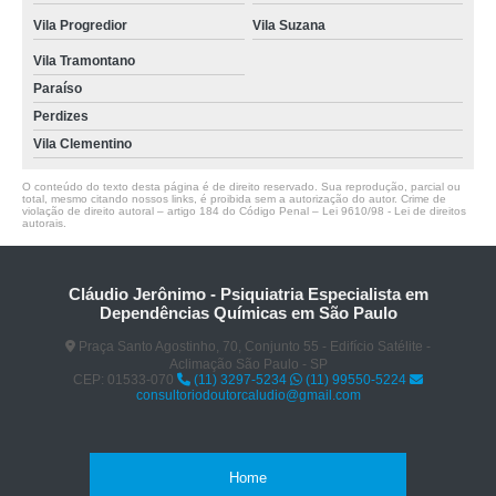
Vila Progredior
Vila Suzana
Vila Tramontano
Paraíso
Perdizes
Vila Clementino
O conteúdo do texto desta página é de direito reservado. Sua reprodução, parcial ou
total, mesmo citando nossos links, é proibida sem a autorização do autor. Crime de
violação de direito autoral – artigo 184 do Código Penal –
Lei 9610/98 - Lei de direitos
autorais
.
Cláudio Jerônimo - Psiquiatria Especialista em
Dependências Químicas em São Paulo
Praça Santo Agostinho, 70, Conjunto 55 - Edifício Satélite -
Aclimação São Paulo - SP
CEP: 01533-070
(11) 3297-5234
(11) 99550-5224
consultoriodoutorcaludio@gmail.com
Home