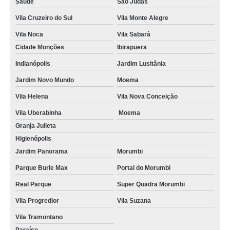
Saúde
São Judas
Vila Cruzeiro do Sul
Vila Monte Alegre
Vila Noca
Vila Sabará
Cidade Monções
Ibirapuera
Indianópolis
Jardim Lusitânia
Jardim Novo Mundo
Moema
Vila Helena
Vila Nova Conceição
Vila Uberabinha
Moema
Granja Julieta
Higienópolis
Jardim Panorama
Morumbi
Parque Burle Max
Portal do Morumbi
Real Parque
Super Quadra Morumbi
Vila Progredior
Vila Suzana
Vila Tramontano