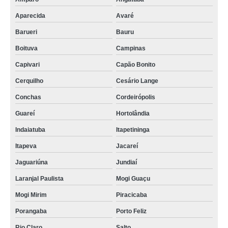
Aparecida
Avaré
Barueri
Bauru
Boituva
Campinas
Capivari
Capão Bonito
Cerquilho
Cesário Lange
Conchas
Cordeirópolis
Guareí
Hortolândia
Indaiatuba
Itapetininga
Itapeva
Jacareí
Jaguariúna
Jundiaí
Laranjal Paulista
Mogi Guaçu
Mogi Mirim
Piracicaba
Porangaba
Porto Feliz
Rio Claro
Salto