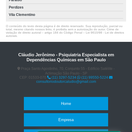
Paraíso
Perdizes
Vila Clementino
O conteúdo do texto desta página é de direito reservado. Sua reprodução, parcial ou
total, mesmo citando nossos links, é proibida sem a autorização do autor. Crime de
violação de direito autoral – artigo 184 do Código Penal –
Lei 9610/98 - Lei de direitos
autorais
.
Cláudio Jerônimo - Psiquiatria Especialista em
Dependências Químicas em São Paulo
Praça Santo Agostinho, 70, Conjunto 55 - Edifício Satélite -
Aclimação São Paulo - SP
CEP: 01533-070
(11) 3297-5234
(11) 99550-5224
consultoriodoutorcaludio@gmail.com
Home
Empresa