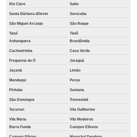
Rio Claro
Salto
Santa Bárbara dOeste
Sorocaba
São Miguel Arcanjo
São Roque
Tatuí
Tietê
Anhanguera
Brasilândia
Cachoeirinha
Casa Verde
Freguesia do Ó
Jaraguá
Jaçanã
Limão
Mandaqui
Perus
Pirituba
Santana
São Domingos
Tremembé
Tucuruvi
Vila Guilherme
Vila Maria
Vila Medeiros
Barra Funda
Campos Elíseos
Campos Elísios
Marechal Deodoro