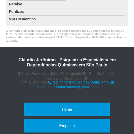
Paraíso
Perdizes
Vila Clementino
O conteúdo do texto desta página é de direito reservado. Sua reprodução, parcial ou
total, mesmo citando nossos links, é proibida sem a autorização do autor. Crime de
violação de direito autoral – artigo 184 do Código Penal –
Lei 9610/98 - Lei de direitos
autorais
.
Cláudio Jerônimo - Psiquiatria Especialista em
Dependências Químicas em São Paulo
Praça Santo Agostinho, 70, Conjunto 55 - Edifício Satélite -
Aclimação São Paulo - SP
CEP: 01533-070
(11) 3297-5234
(11) 99550-5224
consultoriodoutorcaludio@gmail.com
Home
Empresa