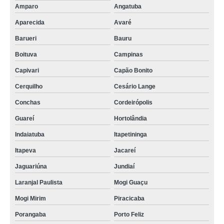
Amparo
Angatuba
Aparecida
Avaré
Barueri
Bauru
Boituva
Campinas
Capivari
Capão Bonito
Cerquilho
Cesário Lange
Conchas
Cordeirópolis
Guareí
Hortolândia
Indaiatuba
Itapetininga
Itapeva
Jacareí
Jaguariúna
Jundiaí
Laranjal Paulista
Mogi Guaçu
Mogi Mirim
Piracicaba
Porangaba
Porto Feliz