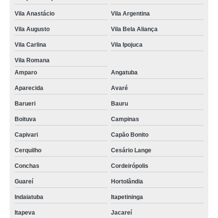
Vila Anastácio
Vila Argentina
Vila Augusto
Vila Bela Aliança
Vila Carlina
Vila Ipojuca
Vila Romana
Amparo
Angatuba
Aparecida
Avaré
Barueri
Bauru
Boituva
Campinas
Capivari
Capão Bonito
Cerquilho
Cesário Lange
Conchas
Cordeirópolis
Guareí
Hortolândia
Indaiatuba
Itapetininga
Itapeva
Jacareí