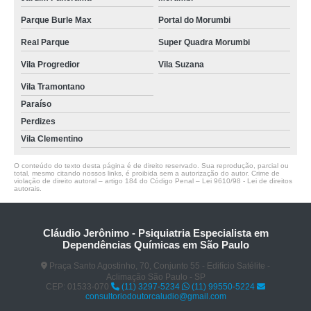
Parque Burle Max
Portal do Morumbi
Real Parque
Super Quadra Morumbi
Vila Progredior
Vila Suzana
Vila Tramontano
Paraíso
Perdizes
Vila Clementino
O conteúdo do texto desta página é de direito reservado. Sua reprodução, parcial ou
total, mesmo citando nossos links, é proibida sem a autorização do autor. Crime de
violação de direito autoral – artigo 184 do Código Penal –
Lei 9610/98 - Lei de direitos
autorais
.
Cláudio Jerônimo - Psiquiatria Especialista em
Dependências Químicas em São Paulo
Praça Santo Agostinho, 70, Conjunto 55 - Edifício Satélite -
Aclimação São Paulo - SP
CEP: 01533-070
(11) 3297-5234
(11) 99550-5224
consultoriodoutorcaludio@gmail.com