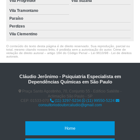
Vila Progredior
Vila Suzana
Vila Tramontano
Paraíso
Perdizes
Vila Clementino
O conteúdo do texto desta página é de direito reservado. Sua reprodução, parcial ou
total, mesmo citando nossos links, é proibida sem a autorização do autor. Crime de
violação de direito autoral – artigo 184 do Código Penal –
Lei 9610/98 - Lei de direitos
autorais
.
Cláudio Jerônimo - Psiquiatria Especialista em
Dependências Químicas em São Paulo
Praça Santo Agostinho, 70, Conjunto 55 - Edifício Satélite -
Aclimação São Paulo - SP
CEP: 01533-070
(11) 3297-5234
(11) 99550-5224
consultoriodoutorcaludio@gmail.com
Home