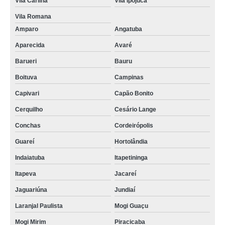
Vila Carlina
Vila Ipojuca
Vila Romana
Amparo
Angatuba
Aparecida
Avaré
Barueri
Bauru
Boituva
Campinas
Capivari
Capão Bonito
Cerquilho
Cesário Lange
Conchas
Cordeirópolis
Guareí
Hortolândia
Indaiatuba
Itapetininga
Itapeva
Jacareí
Jaguariúna
Jundiaí
Laranjal Paulista
Mogi Guaçu
Mogi Mirim
Piracicaba