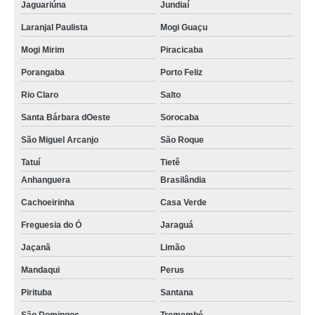
Jaguariúna
Jundiaí
Laranjal Paulista
Mogi Guaçu
Mogi Mirim
Piracicaba
Porangaba
Porto Feliz
Rio Claro
Salto
Santa Bárbara dOeste
Sorocaba
São Miguel Arcanjo
São Roque
Tatuí
Tietê
Anhanguera
Brasilândia
Cachoeirinha
Casa Verde
Freguesia do Ó
Jaraguá
Jaçanã
Limão
Mandaqui
Perus
Pirituba
Santana