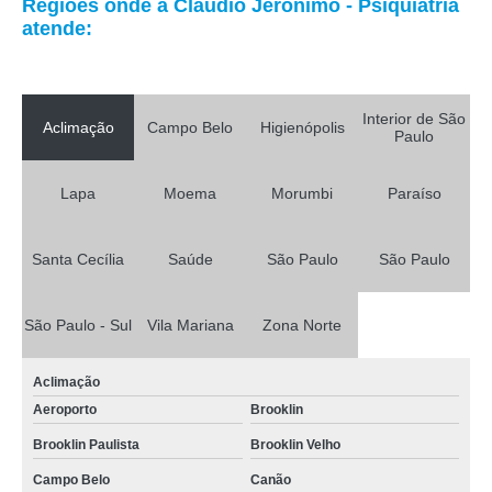
Regiões onde a Cláudio Jerônimo - Psiquiatria
atende:
Interior de São
Aclimação
Campo Belo
Higienópolis
Paulo
Lapa
Moema
Morumbi
Paraíso
Santa Cecília
Saúde
São Paulo
São Paulo
São Paulo - Sul
Vila Mariana
Zona Norte
Aclimação
Aeroporto
Brooklin
Brooklin Paulista
Brooklin Velho
Campo Belo
Canão