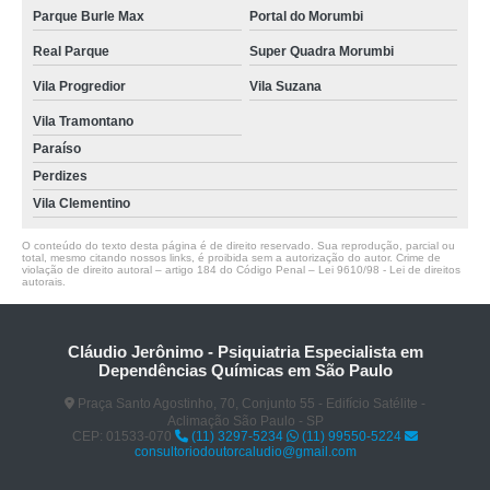
Parque Burle Max
Portal do Morumbi
Real Parque
Super Quadra Morumbi
Vila Progredior
Vila Suzana
Vila Tramontano
Paraíso
Perdizes
Vila Clementino
O conteúdo do texto desta página é de direito reservado. Sua reprodução, parcial ou
total, mesmo citando nossos links, é proibida sem a autorização do autor. Crime de
violação de direito autoral – artigo 184 do Código Penal –
Lei 9610/98 - Lei de direitos
autorais
.
Cláudio Jerônimo - Psiquiatria Especialista em
Dependências Químicas em São Paulo
Praça Santo Agostinho, 70, Conjunto 55 - Edifício Satélite -
Aclimação São Paulo - SP
CEP: 01533-070
(11) 3297-5234
(11) 99550-5224
consultoriodoutorcaludio@gmail.com