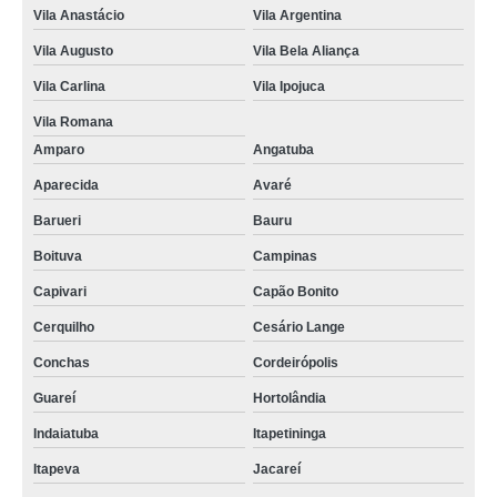
Vila Anastácio
Vila Argentina
Vila Augusto
Vila Bela Aliança
Vila Carlina
Vila Ipojuca
Vila Romana
Amparo
Angatuba
Aparecida
Avaré
Barueri
Bauru
Boituva
Campinas
Capivari
Capão Bonito
Cerquilho
Cesário Lange
Conchas
Cordeirópolis
Guareí
Hortolândia
Indaiatuba
Itapetininga
Itapeva
Jacareí