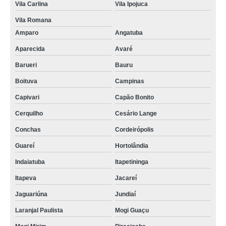
Vila Carlina
Vila Ipojuca
Vila Romana
Amparo
Angatuba
Aparecida
Avaré
Barueri
Bauru
Boituva
Campinas
Capivari
Capão Bonito
Cerquilho
Cesário Lange
Conchas
Cordeirópolis
Guareí
Hortolândia
Indaiatuba
Itapetininga
Itapeva
Jacareí
Jaguariúna
Jundiaí
Laranjal Paulista
Mogi Guaçu