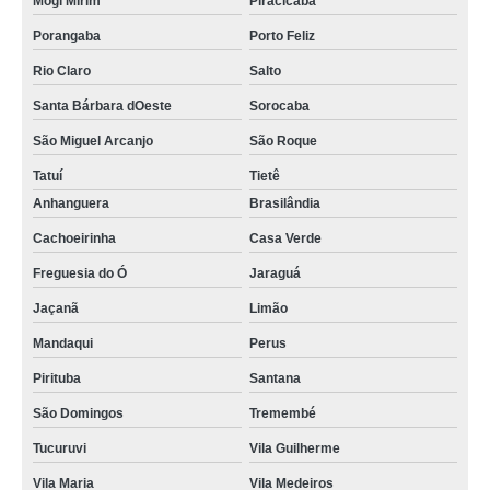
Mogi Mirim
Piracicaba
Porangaba
Porto Feliz
Rio Claro
Salto
Santa Bárbara dOeste
Sorocaba
São Miguel Arcanjo
São Roque
Tatuí
Tietê
Anhanguera
Brasilândia
Cachoeirinha
Casa Verde
Freguesia do Ó
Jaraguá
Jaçanã
Limão
Mandaqui
Perus
Pirituba
Santana
São Domingos
Tremembé
Tucuruvi
Vila Guilherme
Vila Maria
Vila Medeiros