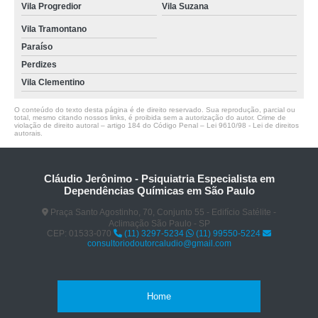
Vila Progredior
Vila Suzana
Vila Tramontano
Paraíso
Perdizes
Vila Clementino
O conteúdo do texto desta página é de direito reservado. Sua reprodução, parcial ou
total, mesmo citando nossos links, é proibida sem a autorização do autor. Crime de
violação de direito autoral – artigo 184 do Código Penal –
Lei 9610/98 - Lei de direitos
autorais
.
Cláudio Jerônimo - Psiquiatria Especialista em
Dependências Químicas em São Paulo
Praça Santo Agostinho, 70, Conjunto 55 - Edifício Satélite -
Aclimação São Paulo - SP
CEP: 01533-070
(11) 3297-5234
(11) 99550-5224
consultoriodoutorcaludio@gmail.com
Home