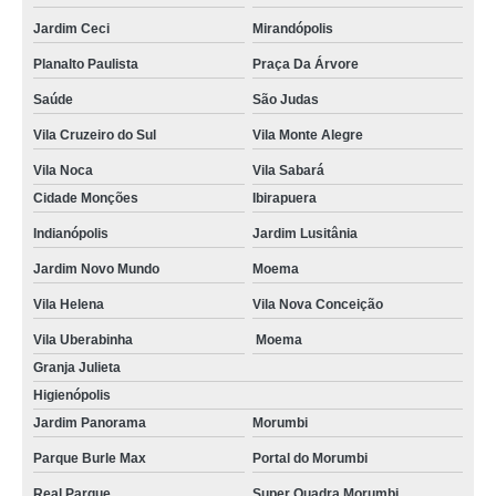
Jardim Ceci
Mirandópolis
Planalto Paulista
Praça Da Árvore
Saúde
São Judas
Vila Cruzeiro do Sul
Vila Monte Alegre
Vila Noca
Vila Sabará
Cidade Monções
Ibirapuera
Indianópolis
Jardim Lusitânia
Jardim Novo Mundo
Moema
Vila Helena
Vila Nova Conceição
Vila Uberabinha
Moema
Granja Julieta
Higienópolis
Jardim Panorama
Morumbi
Parque Burle Max
Portal do Morumbi
Real Parque
Super Quadra Morumbi