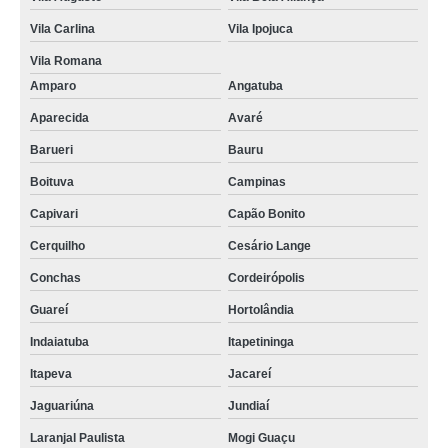
Vila Carlina
Vila Ipojuca
Vila Romana
Amparo
Angatuba
Aparecida
Avaré
Barueri
Bauru
Boituva
Campinas
Capivari
Capão Bonito
Cerquilho
Cesário Lange
Conchas
Cordeirópolis
Guareí
Hortolândia
Indaiatuba
Itapetininga
Itapeva
Jacareí
Jaguariúna
Jundiaí
Laranjal Paulista
Mogi Guaçu