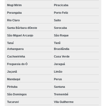
Mogi Mirim
Piracicaba
Porangaba
Porto Feliz
Rio Claro
Salto
Santa Bárbara dOeste
Sorocaba
São Miguel Arcanjo
São Roque
Tatuí
Tietê
Anhanguera
Brasilândia
Cachoeirinha
Casa Verde
Freguesia do Ó
Jaraguá
Jaçanã
Limão
Mandaqui
Perus
Pirituba
Santana
São Domingos
Tremembé
Tucuruvi
Vila Guilherme