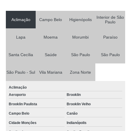
Interior de São
Aclimação
Campo Belo
Higienópolis
Paulo
Lapa
Moema
Morumbi
Paraíso
Santa Cecília
Saúde
São Paulo
São Paulo
São Paulo - Sul
Vila Mariana
Zona Norte
Aclimação
Aeroporto
Brooklin
Brooklin Paulista
Brooklin Velho
Campo Belo
Canão
Cidade Monções
Indianópolis