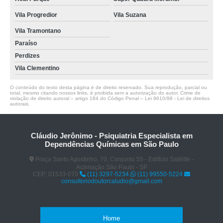
Vila Progredior
Vila Suzana
Vila Tramontano
Paraíso
Perdizes
Vila Clementino
O conteúdo do texto desta página é de direito reservado. Sua reprodução, parcial ou
total, mesmo citando nossos links, é proibida sem a autorização do autor. Crime de
violação de direito autoral – artigo 184 do Código Penal –
Lei 9610/98 - Lei de direitos
autorais
.
Cláudio Jerônimo - Psiquiatria Especialista em
Dependências Químicas em São Paulo
Praça Santo Agostinho, 70, Conjunto 55 - Edifício Satélite -
Aclimação São Paulo - SP
CEP: 01533-070
(11) 3297-5234
(11) 99550-5224
consultoriodoutorcaludio@gmail.com
Home