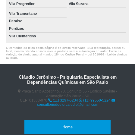
Vila Progredior
Vila Suzana
Vila Tramontano
Paraíso
Perdizes
Vila Clementino
O conteúdo do texto desta página é de direito reservado. Sua reprodução, parcial ou
total, mesmo citando nossos links, é proibida sem a autorização do autor. Crime de
violação de direito autoral – artigo 184 do Código Penal –
Lei 9610/98 - Lei de direitos
autorais
.
Cláudio Jerônimo - Psiquiatria Especialista em
Dependências Químicas em São Paulo
Praça Santo Agostinho, 70, Conjunto 55 - Edifício Satélite -
Aclimação São Paulo - SP
CEP: 01533-070
(11) 3297-5234
(11) 99550-5224
consultoriodoutorcaludio@gmail.com
Home