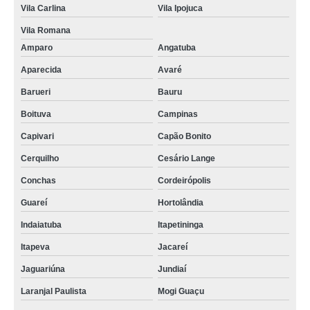
Vila Carlina
Vila Ipojuca
Vila Romana
Amparo
Angatuba
Aparecida
Avaré
Barueri
Bauru
Boituva
Campinas
Capivari
Capão Bonito
Cerquilho
Cesário Lange
Conchas
Cordeirópolis
Guareí
Hortolândia
Indaiatuba
Itapetininga
Itapeva
Jacareí
Jaguariúna
Jundiaí
Laranjal Paulista
Mogi Guaçu