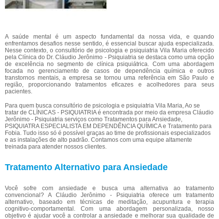
A saúde mental é um aspecto fundamental da nossa vida, e quando
enfrentamos desafios nesse sentido, é essencial buscar ajuda especializada.
Nesse contexto, o consultório de psicologia e psiquiatria Vila Maria oferecido
pela Clínica do Dr. Cláudio Jerônimo - Psiquiatria se destaca como uma opção
de excelência no segmento de clínica psiquiátrica. Com uma abordagem
focada no gerenciamento de casos de dependência química e outros
transtornos mentais, a empresa se tornou uma referência em São Paulo e
região, proporcionando tratamentos eficazes e acolhedores para seus
pacientes.
Para quem busca consultório de psicologia e psiquiatria Vila Maria, Ao se
tratar de CLÍNICAS - PSIQUIATRIA é encontrada por meio da empresa Cláudio
Jerônimo - Psiquiatria serviços como Tratamentos para Ansiedade,
PSIQUIATRA ESPECIALISTA EM DEPENDÊNCIA QUÍMICA e Tratamento para
Fobia. Tudo isso só é possível graças ao time de profissionais especializados
e as instalações de alto padrão. Contamos com uma equipe altamente
treinada para atender nossos clientes.
Tratamento Alternativo para Ansiedade
Você sofre com ansiedade e busca uma alternativa ao tratamento
convencional? A Cláudio Jerônimo - Psiquiatria oferece um tratamento
alternativo, baseado em técnicas de meditação, acupuntura e terapia
cognitivo-comportamental. Com uma abordagem personalizada, nosso
objetivo é ajudar você a controlar a ansiedade e melhorar sua qualidade de