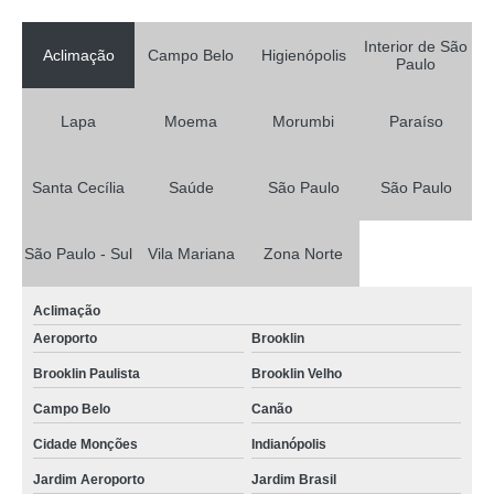
Interior de São
Aclimação
Campo Belo
Higienópolis
Paulo
Lapa
Moema
Morumbi
Paraíso
Santa Cecília
Saúde
São Paulo
São Paulo
São Paulo - Sul
Vila Mariana
Zona Norte
Aclimação
Aeroporto
Brooklin
Brooklin Paulista
Brooklin Velho
Campo Belo
Canão
Cidade Monções
Indianópolis
Jardim Aeroporto
Jardim Brasil