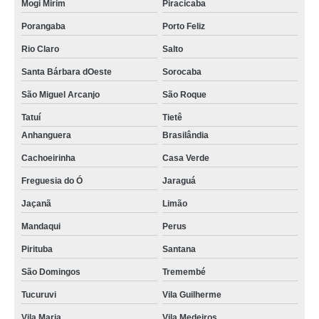
Mogi Mirim
Piracicaba
Porangaba
Porto Feliz
Rio Claro
Salto
Santa Bárbara dOeste
Sorocaba
São Miguel Arcanjo
São Roque
Tatuí
Tietê
Anhanguera
Brasilândia
Cachoeirinha
Casa Verde
Freguesia do Ó
Jaraguá
Jaçanã
Limão
Mandaqui
Perus
Pirituba
Santana
São Domingos
Tremembé
Tucuruvi
Vila Guilherme
Vila Maria
Vila Medeiros