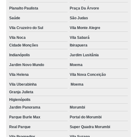
Planalto Paulista
Praça Da Árvore
Saúde
São Judas
Vila Cruzeiro do Sul
Vila Monte Alegre
Vila Noca
Vila Sabará
Cidade Monções
Ibirapuera
Indianópolis
Jardim Lusitânia
Jardim Novo Mundo
Moema
Vila Helena
Vila Nova Conceição
Vila Uberabinha
Moema
Granja Julieta
Higienópolis
Jardim Panorama
Morumbi
Parque Burle Max
Portal do Morumbi
Real Parque
Super Quadra Morumbi
Vila Progredior
Vila Suzana