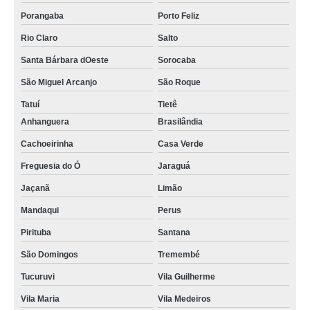
Porangaba
Porto Feliz
Rio Claro
Salto
Santa Bárbara dOeste
Sorocaba
São Miguel Arcanjo
São Roque
Tatuí
Tietê
Anhanguera
Brasilândia
Cachoeirinha
Casa Verde
Freguesia do Ó
Jaraguá
Jaçanã
Limão
Mandaqui
Perus
Pirituba
Santana
São Domingos
Tremembé
Tucuruvi
Vila Guilherme
Vila Maria
Vila Medeiros