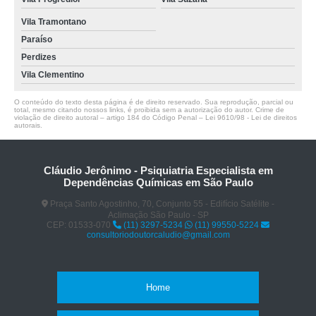
Vila Tramontano
Paraíso
Perdizes
Vila Clementino
O conteúdo do texto desta página é de direito reservado. Sua reprodução, parcial ou
total, mesmo citando nossos links, é proibida sem a autorização do autor. Crime de
violação de direito autoral – artigo 184 do Código Penal –
Lei 9610/98 - Lei de direitos
autorais
.
Cláudio Jerônimo - Psiquiatria Especialista em
Dependências Químicas em São Paulo
Praça Santo Agostinho, 70, Conjunto 55 - Edifício Satélite -
Aclimação São Paulo - SP
CEP: 01533-070
(11) 3297-5234
(11) 99550-5224
consultoriodoutorcaludio@gmail.com
Home