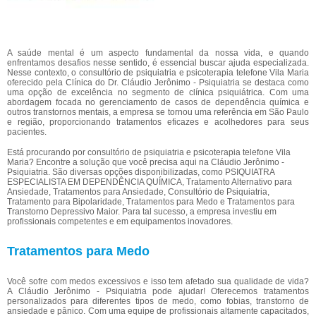
A saúde mental é um aspecto fundamental da nossa vida, e quando
enfrentamos desafios nesse sentido, é essencial buscar ajuda especializada.
Nesse contexto, o consultório de psiquiatria e psicoterapia telefone Vila Maria
oferecido pela Clínica do Dr. Cláudio Jerônimo - Psiquiatria se destaca como
uma opção de excelência no segmento de clínica psiquiátrica. Com uma
abordagem focada no gerenciamento de casos de dependência química e
outros transtornos mentais, a empresa se tornou uma referência em São Paulo
e região, proporcionando tratamentos eficazes e acolhedores para seus
pacientes.
Está procurando por consultório de psiquiatria e psicoterapia telefone Vila
Maria? Encontre a solução que você precisa aqui na Cláudio Jerônimo -
Psiquiatria. São diversas opções disponibilizadas, como PSIQUIATRA
ESPECIALISTA EM DEPENDÊNCIA QUÍMICA, Tratamento Alternativo para
Ansiedade, Tratamentos para Ansiedade, Consultório de Psiquiatria,
Tratamento para Bipolaridade, Tratamentos para Medo e Tratamentos para
Transtorno Depressivo Maior. Para tal sucesso, a empresa investiu em
profissionais competentes e em equipamentos inovadores.
Tratamentos para Medo
Você sofre com medos excessivos e isso tem afetado sua qualidade de vida?
A Cláudio Jerônimo - Psiquiatria pode ajudar! Oferecemos tratamentos
personalizados para diferentes tipos de medo, como fobias, transtorno de
ansiedade e pânico. Com uma equipe de profissionais altamente capacitados,