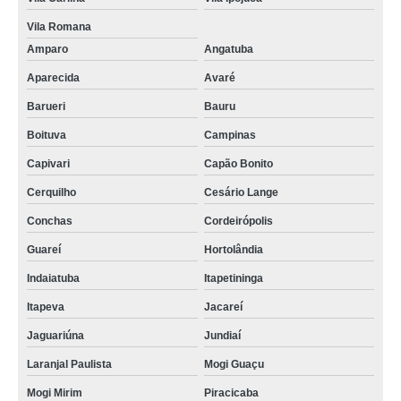
Vila Romana
Amparo
Angatuba
Aparecida
Avaré
Barueri
Bauru
Boituva
Campinas
Capivari
Capão Bonito
Cerquilho
Cesário Lange
Conchas
Cordeirópolis
Guareí
Hortolândia
Indaiatuba
Itapetininga
Itapeva
Jacareí
Jaguariúna
Jundiaí
Laranjal Paulista
Mogi Guaçu
Mogi Mirim
Piracicaba