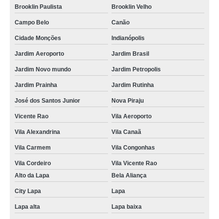
Brooklin Paulista
Brooklin Velho
especialista em transtorno de uso de ketamina Santana
Campo Belo
Canão
onde tem especialista em transtorno de uso de cocaína Mirandópolis
Cidade Monções
Indianópolis
telefone de especialista em transtorno de uso de crack Campos Elíseos
Jardim Aeroporto
Jardim Brasil
especialista em transtorno de uso de drogas sintéticas contato Jardim
Jardim Novo mundo
Jardim Petropolis
Prainha
Jardim Prainha
Jardim Rutinha
onde tem especialista em transtorno de uso de cocaína Angatuba
José dos Santos Junior
Nova Piraju
onde tem especialista em transtorno de uso de drogas Vila Canaã
Vicente Rao
Vila Aeroporto
especialista em transtorno de uso de substância contato Vila Maria Alta
Vila Alexandrina
Vila Canaã
especialista em transtorno de uso de substância telefone Aclimação
Vila Carmem
Vila Congonhas
telefone de especialista em transtorno de uso de drogas sintéticas
Mirandópolis
Vila Cordeiro
Vila Vicente Rao
Alto da Lapa
Bela Aliança
especialista em transtorno de uso de ketamina contato Porto Feliz
City Lapa
Lapa
telefone de especialista em transtorno de uso de drogas sintéticas
Aclimação
Lapa alta
Lapa baixa