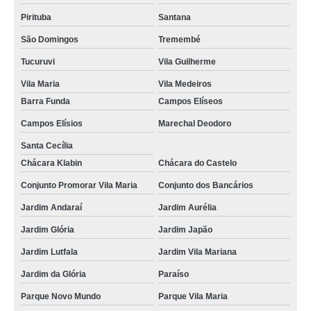
onde tem especialista em transtorno de uso de álcool Vila Tramontano
Pirituba
Santana
telefone de especialista em transtorno de uso de ketamina Laranjal Paulista
São Domingos
Tremembé
onde tem especialista em transtorno de uso de drogas sintéticas Brasilândia
Tucuruvi
Vila Guilherme
onde tem especialista em transtorno de uso de êxtase Vila Suzana
Vila Maria
Vila Medeiros
especialista em dependência química contato Vila Augusto
Barra Funda
Campos Elíseos
especialista em transtorno de uso de substância Vila Canaã
Campos Elísios
Marechal Deodoro
especialista em transtorno de uso de crack Vila Maria
Santa Cecília
Chácara Klabin
Chácara do Castelo
onde tem especialista em dependência química Vila Anastácio
Conjunto Promorar Vila Maria
Conjunto dos Bancários
onde tem especialista em transtorno de uso de metanfetamina Jardim
Lutfala
Jardim Andaraí
Jardim Aurélia
especialista em transtorno de uso de cocaína contato Piracicaba
Jardim Glória
Jardim Japão
especialista em transtorno de uso de álcool contato Amparo
Jardim Lutfala
Jardim Vila Mariana
especialista em transtorno de uso de maconha Jardim Lutfala
Jardim da Glória
Paraíso
especialista em transtorno de uso de êxtase contato Brooklin Velho
Parque Novo Mundo
Parque Vila Maria