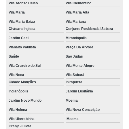
telefone de especialista em transtorno de uso de êxtase Saúde
Vila Afonso Celso
Vila Clementino
Vila Maria
Vila Maria Alta
especialista em transtorno de uso de êxtase telefone Vila Ipojuca
Vila Maria Baixa
Vila Mariana
onde tem especialista em transtorno de uso de ketamina Jardim Lusitânia
Chácara Inglesa
Conjunto Residencial Sabará
especialista em transtorno de uso de álcool Parque Vila Maria
Jardim Ceci
Mirandópolis
telefone de especialista em transtorno de uso de drogas Jardim Rutinha
Planalto Paulista
Praça Da Árvore
especialista em transtorno de uso de metanfetamina contato Porangaba
Saúde
São Judas
especialista em transtorno de uso de ketamina contato Chácara Inglesa
Vila Cruzeiro do Sul
Vila Monte Alegre
telefone de especialista em dependência química Jardim Panorama
Vila Noca
Vila Sabará
telefone de especialista em transtorno de uso de crack Tucuruvi
Cidade Monções
Ibirapuera
especialista em transtorno de uso de substância contato Jardim Panorama
Indianópolis
Jardim Lusitânia
Jardim Novo Mundo
Moema
onde tem especialista em transtorno de uso de drogas Real Parque
Vila Helena
Vila Nova Conceição
especialista em transtorno de uso de metanfetamina Super Quadra Morumbi
Vila Uberabinha
Moema
especialista em transtorno de uso de drogas sintéticas contato Indianópolis
Granja Julieta