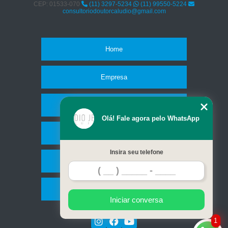
CEP: 01533-070
(11) 3297-5234
(11) 99550-5224
consultoriodoutorcaludio@gmail.com
Home
Empresa
Missão
Olá! Fale agora pelo WhatsApp
Serviços
Insira seu telefone
Contato
Mapa do site
Iniciar conversa
1