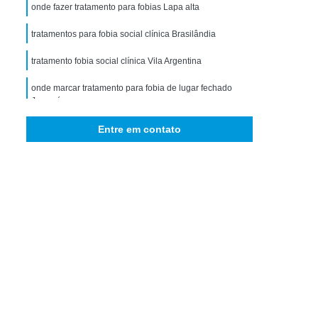
storno de Ansiedade Generalizada
onde fazer tratamento para fobias Lapa alta
icológico para Ansiedade
tratamentos para fobia social clínica Brasilândia
omorbidade em Dependência
tratamento fobia social clínica Vila Argentina
idade em Dependência de Drogas
onde marcar tratamento para fobia de lugar fechado
bidade em Dependência de álcool
Jacareí
 Comorbidade Psiquiátrica
onde marcar tratamento fobia Jardim Brasil
Entre em contato
ra Comorbidade Drogadicta
onde marcar tratamento para fobias Vila Clementino
Comorbidade em Dependência
onde marcar tratamento para tripofobia City Lapa
bidade em Dependência de Drogas
onde marcar tratamento de fobias Itapeva
rbidade em Dependência de álcool
tratamento para fobia Amparo
ade em Dependência Drogas Sintéticas
tratamentos para medo Vila Helena
e em Dependência Interior de São Paulo
tratamento para fobias Santa Bárbara dOeste
bidade em Dependência São Paulo
onde marcar tratamentos para medo Cordeirópolis