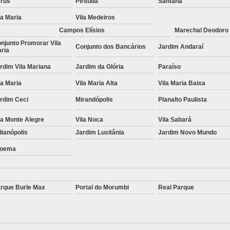
rus
Pirituba
Santana
Tratamento para S
la Maria
Vila Medeiros
Tratamento para Transtorno de Pâ
Campos Elísios
Marechal Deodoro
njunto Promorar Vila
Tratamento para Transto
Conjunto dos Bancários
Jardim Andaraí
ria
Tratamento para Transtorno do Pâni
rdim Vila Mariana
Jardim da Glória
Paraíso
Tratamen
la Maria
Vila Maria Alta
Vila Maria Baixa
rdim Ceci
Mirandópolis
Planalto Paulista
la Monte Alegre
Vila Noca
Vila Sabará
dianópolis
Jardim Lusitânia
Jardim Novo Mundo
oema
rque Burle Max
Portal do Morumbi
Real Parque