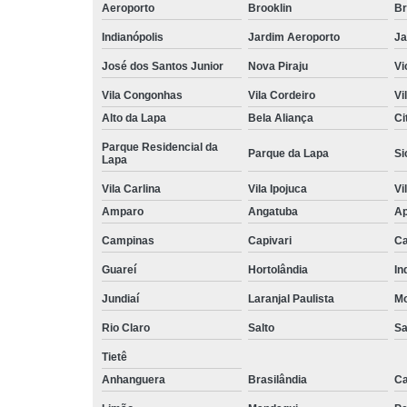
Aeroporto
Brooklin
Br
Indianópolis
Jardim Aeroporto
Ja
José dos Santos Junior
Nova Piraju
Vi
Vila Congonhas
Vila Cordeiro
Vi
Alto da Lapa
Bela Aliança
Ci
Parque Residencial da
Parque da Lapa
Si
Lapa
Vila Carlina
Vila Ipojuca
Vi
Amparo
Angatuba
Ap
Campinas
Capivari
Ca
Guareí
Hortolândia
In
Jundiaí
Laranjal Paulista
Mo
Rio Claro
Salto
Sa
Tietê
Anhanguera
Brasilândia
Ca