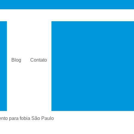
s
Consultório de Psicologia e 
Consultório de Psiquiatria e Psicolo
a
Consultório Psiquiatra
Con
as
Consultório Psiquiatra Perto 
Blog
Contato
Consultório Psiquiatra Próximo
s
Consultório Psiquiátric
Especialista
s
Especialista em Dependê
e
Especialista em D
a
Especialista em 
ento para fobia São Paulo
s
Especialista em