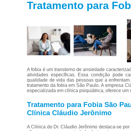
Tratamento para Fob
Tratamento
para fobias
Tratamento
para insôni
Tratamento
para
transtorno
bipolar
Tratamento
para
A fobia é um transtorno de ansiedade caracterizad
transtorno d
atividades específicas. Essa condição pode cau
estresse
qualidade de vida das pessoas que a enfrentam. 
tratamento da fobia em São Paulo. A empresa Cláud
Tratamento
especializada em clínica psiquiátrica, oferece um
para
transtorno d
Tratamento para Fobia São Pa
pânico
Clínica Cláudio Jerônimo
A Clínica do Dr. Cláudio Jerônimo destaca-se po