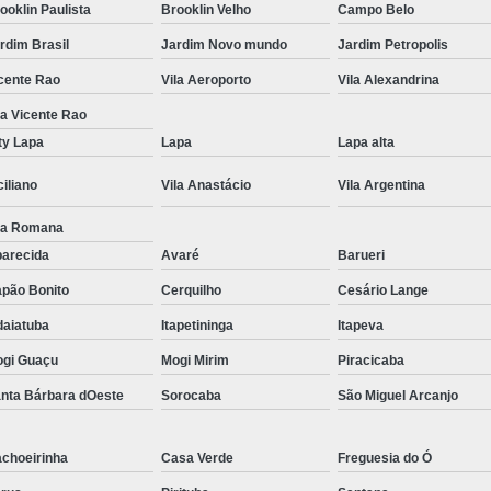
ooklin Paulista
Brooklin Velho
Campo Belo
Tratamento para Transtorno de Hu
rdim Brasil
Jardim Novo mundo
Jardim Petropolis
Tratamento do Estresse Pós Traum
cente Rao
Vila Aeroporto
Vila Alexandrina
Tratamento par
la Vicente Rao
Tratamento pa
ty Lapa
Lapa
Lapa alta
Tratamento para Transtor
ciliano
Vila Anastácio
Vila Argentina
Tratamento para Trans
la Romana
Tratamento para Tr
arecida
Avaré
Barueri
Tratamento para Transtornos d
pão Bonito
Cerquilho
Cesário Lange
Tratamento Transto
daiatuba
Itapetininga
Itapeva
Tratamento da Síndrome do Pâ
gi Guaçu
Mogi Mirim
Piracicaba
nta Bárbara dOeste
Sorocaba
São Miguel Arcanjo
Tratamento 
Tratamento para A
choeirinha
Casa Verde
Freguesia do Ó
Tratamento 