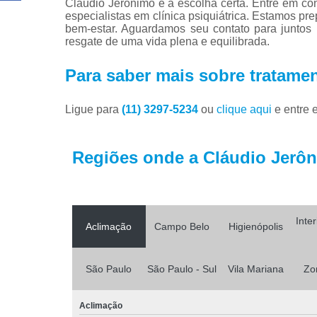
Cláudio Jerônimo é a escolha certa. Entre em c
especialistas em clínica psiquiátrica. Estamos pr
bem-estar. Aguardamos seu contato para juntos 
resgate de uma vida plena e equilibrada.
Para saber mais sobre tratame
Ligue para
(11) 3297-5234
ou
clique aqui
e entre 
Regiões onde a Cláudio Jerôni
Inte
Aclimação
Campo Belo
Higienópolis
São Paulo
São Paulo - Sul
Vila Mariana
Zo
Aclimação