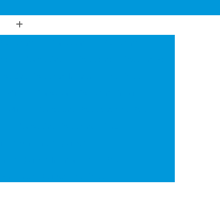
Psiquiatria
Consultório de Psiquiatria
gia
Consultório de Psiquiatria e Psicoterapia
sultório Psiquiatra Interior de São Paulo
de Mim
Consultório Psiquiatra Próximo
 de Mim
Consultório Psiquiatra São Paulo
o
Consultório Psiquiátrico Perto
 em Dependência Química
ncia Química Interior de São Paulo
ependência Química São Paulo
Transtorno de Uso de Cocaína
 Transtorno de Uso de Crack