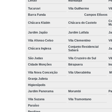
Limão
Mandaqui
Pe
Tucuruvi
Vila Guilherme
Vi
Barra Funda
Campos Elíseos
Co
Chácara Klabin
Chácara do Castelo
Ma
Jardim Japão
Jardim Lutfala
Ja
Vila Afonso Celso
Vila Clementino
Vi
Conjunto Residencial
Chácara Inglesa
Ja
Sabará
São Judas
Vila Cruzeiro do Sul
Vi
Cidade Monções
Ibirapuera
In
Vila Nova Conceição
Vila Uberabinha
M
Granja Julieta
Higienópolis
Jardim Panorama
Morumbi
Pa
Vila Suzana
Vila Tramontano
Paraíso
Perdizes