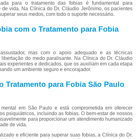
Tratamento par
izada para o tratamento das fobias é fundamental para
e de vida. Na Clínica do Dr. Cláudio Jerônimo, os pacientes
Tratamento Alternativo para
superar seus medos, com todo o suporte necessário.
Tratamento de Depres
obia com o Tratamento para Fobia
Tratamento pa
Tratamento para De
 assustador, mas com o apoio adequado e as técnicas
Tratamento para Depressão Pós P
a libertação do medo paralisante. Na Clínica do Dr. Cláudio
nais experientes e dedicados, que os auxiliam em cada etapa
Tratamento Ps
onando um ambiente seguro e encorajador.
Tratamentos para
o Tratamento para Fobia São Paulo
Tratamentos para Transtorno Dep
Tratamento de Fobia
Tratamento para Claus
e mental em São Paulo e está comprometida em oferecer
os psiquiátricos, incluindo as fobias. O bem-estar de nossos
Tratamento pa
cansavelmente para proporcionar um atendimento humanizado
ade de vida.
Tratamento para Fobia Interior de 
zado e eficiente para superar suas fobias, a Clínica do Dr.
Tratamento para Fobi