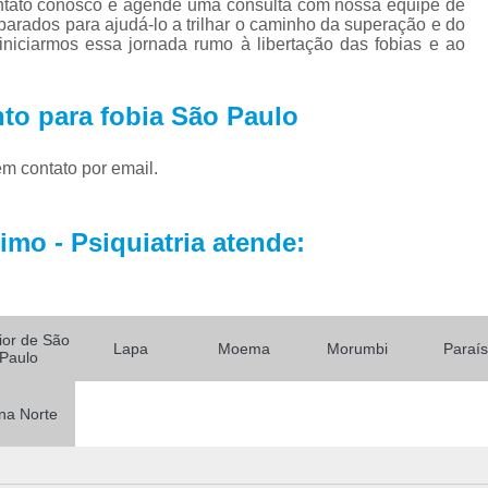
ontato conosco e agende uma consulta com nossa equipe de
eparados para ajudá-lo a trilhar o caminho da superação e do
Tratamentos para Fobia
iniciarmos essa jornada rumo à libertação das fobias e ao
Tratamento contra In
Tratamento para Insônia Crôni
nto para fobia São Paulo
Tratamento para Insônia em 
em contato por email.
Tratamento para Insônia Idoso
Tratamento para Insônia São 
mo - Psiquiatria atende:
Tratamento Alt
Tratamento Alternativo para Trans
Tratamento de Bipolaridad
rior de São
Lapa
Moema
Morumbi
Paraí
Paulo
Tratamento para Bipolaridad
Tratamento para Pessoa Bipol
na Norte
Tratamento para Transt
Tratamento para 