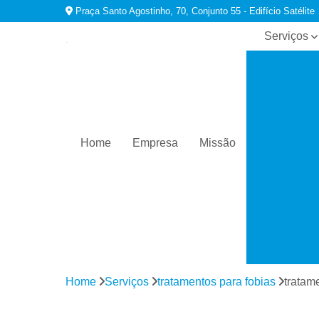
Praça Santo Agostinho, 70, Conjunto 55 - Edifício Satélite
Serviços
Consultório
psiquiatras
Especialist
em
dependênci
químicas
Home
Empresa
Missão
Tratamento
para
ansiedade
Tratamento
para
comorbidad
em
dependênci
Home
Serviços
tratamentos para fobias
tratam
Tratamento
para
depressão