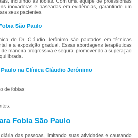
ais, incluindo as fobias. Com uma equipe de profissionais
Tratamento para Tran
agens inovadoras e baseadas em evidências, garantindo um
ara seus pacientes.
Tratamento Ps
Tratamento de C
Fobia São Paulo
Tratamento de Comorb
ínica do Dr. Cláudio Jerônimo são pautados em técnicas
Tratamento de Comor
tal e a exposição gradual. Essas abordagens terapêuticas
 de maneira progressiva e segura, promovendo a superação
Tratamento de
quilibrada.
Tratamento pa
 Paulo na Clínica Cláudio Jerônimo
Tratamento para 
Tratamento para Comor
o de fobias;
Tratamento para Como
ntes.
Tratamento para Comorbid
Tratamento para Comorbidad
ara Fobia São Paulo
Tratamento para Comor
diária das pessoas, limitando suas atividades e causando