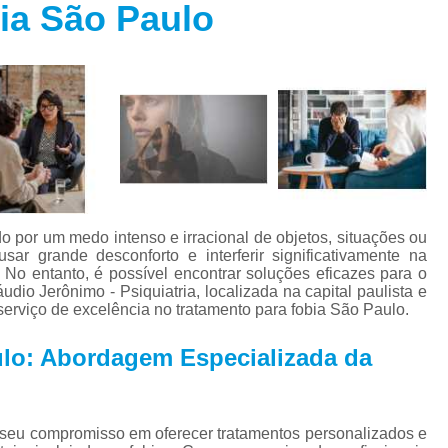
ia São Paulo
Especialista em Trans
s
Especialista em T
s
Especialista em 
a
Especialista em 
s
Especialista em Tra
Especialista em Tr
s
Especialista em 
o por um medo intenso e irracional de objetos, situações ou
Tratamento Alternativo para An
e
sar grande desconforto e interferir significativamente na
No entanto, é possível encontrar soluções eficazes para o
Tratamento da Ansie
io Jerônimo - Psiquiatria, localizada na capital paulista e
s
 serviço de excelência no tratamento para fobia São Paulo.
Tratamento para Ansiedade
o
ulo: Abordagem Especializada da
Tratamento para An
Tratamento para Ansiedade São 
Tratamento par
r seu compromisso em oferecer tratamentos personalizados e