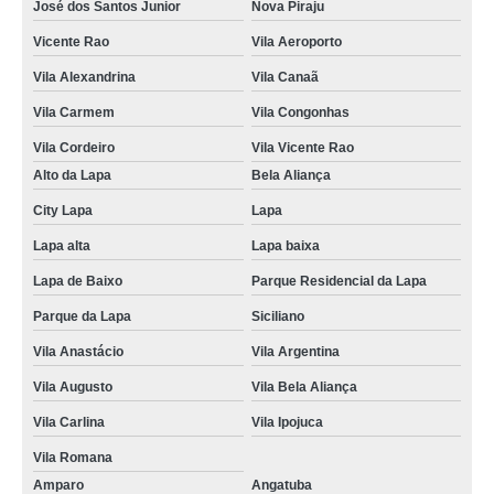
José dos Santos Junior
Nova Piraju
tratamento ansiedade marcar Vila Mariana
Vicente Rao
Vila Aeroporto
onde fazer tratamento de ansiedade Mirandópolis
Vila Alexandrina
Vila Canaã
tratamento psicológico para ansiedade clínica Jardim Aeroporto
Vila Carmem
Vila Congonhas
onde agendar tratamento para transtorno de ansiedade Santana
Vila Cordeiro
Vila Vicente Rao
tratamento para transtorno de ansiedade generalizada marcar Indaiatuba
Alto da Lapa
Bela Aliança
City Lapa
Lapa
tratamento para ansiedade Vila Carlina
Lapa alta
Lapa baixa
onde agendar tratamento para transtorno de ansiedade Praça Da Árvore
Lapa de Baixo
Parque Residencial da Lapa
onde agendar tratamento ansiedade generalizada Santa Bárbara dOeste
Parque da Lapa
Siciliano
onde agendar tratamento ansiedade Tremembé
Vila Anastácio
Vila Argentina
tratamento para crise de ansiedade Jardim Prainha
Vila Augusto
Vila Bela Aliança
onde fazer tratamento alternativo para ansiedade Limão
Vila Carlina
Vila Ipojuca
onde agendar tratamento ansiedade generalizada Marechal Deodoro
Vila Romana
tratamento ansiedade generalizada marcar Avaré
Amparo
Angatuba