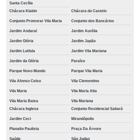
Santa Cecília
tratamento crise de ansiedade Vila Argentina
Chácara Klabin
Chácara do Castelo
tratamento psicológico para ansiedade marcar Parque da Lapa
Conjunto Promorar Vila Maria
Conjunto dos Bancários
Jardim Andaraí
Jardim Aurélia
onde fazer tratamento ansiedade Jardim Brasil
Jardim Glória
Jardim Japão
tratamento para crise de ansiedade Campos Elísios
Jardim Lutfala
Jardim Vila Mariana
tratamento de ansiedade marcar Vila Ipojuca
Jardim da Glória
Paraíso
onde agendar tratamento ansiedade Vila Noca
Parque Novo Mundo
Parque Vila Maria
onde fazer tratamento alternativo para ansiedade Jundiaí
Vila Afonso Celso
Vila Clementino
onde agendar tratamento da ansiedade Brooklin Velho
Vila Maria
Vila Maria Alta
tratamento psicológico para ansiedade Piracicaba
Vila Maria Baixa
Vila Mariana
onde agendar tratamento para crise de ansiedade Vila Clementino
Chácara Inglesa
Conjunto Residencial Sabará
onde agendar tratamento para crise de ansiedade Vila Maria Alta
Jardim Ceci
Mirandópolis
tratamento crise de ansiedade marcar Jardim Japão
Planalto Paulista
Praça Da Árvore
tratamento psicológico para ansiedade marcar Vila Monte Alegre
Saúde
São Judas