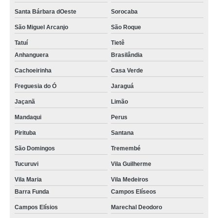
tratamento para ansiedade e depressão marcar Casa Verde
Santa Bárbara dOeste
Sorocaba
São Miguel Arcanjo
São Roque
tratamento para transtorno de ansiedade marcar Jardim Aurélia
Tatuí
Tietê
tratamento da ansiedade marcar Tremembé
Anhanguera
Brasilândia
onde agendar tratamento da ansiedade Santa Cecília
Cachoeirinha
Casa Verde
onde agendar tratamento alternativo para ansiedade Porto Feliz
Freguesia do Ó
Jaraguá
onde fazer tratamento para transtorno de ansiedade generalizada Brooklin
Paulista
Jaçanã
Limão
Mandaqui
Perus
onde agendar tratamento psicológico para ansiedade Barra Funda
Pirituba
Santana
onde fazer tratamento de ansiedade Laranjal Paulista
São Domingos
Tremembé
onde fazer tratamento para ansiedade e depressão Vila Maria Alta
Tucuruvi
Vila Guilherme
onde fazer tratamento psicológico para ansiedade Vila Congonhas
Vila Maria
Vila Medeiros
tratamento para ansiedade e depressão Jardim Ceci
Barra Funda
Campos Elíseos
tratamento para ansiedade e depressão Portal do Morumbi
Campos Elísios
Marechal Deodoro
onde fazer tratamento da ansiedade Vila Vicente Rao