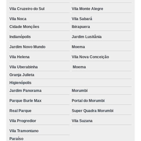
tratamento da ansiedade Santana
Vila Cruzeiro do Sul
Vila Monte Alegre
tratamento para ansiedade Morumbi
Vila Noca
Vila Sabará
Cidade Monções
Ibirapuera
onde fazer tratamento para ansiedade Jardim Aeroporto
Indianópolis
Jardim Lusitânia
tratamento para transtorno de ansiedade Vila Helena
Jardim Novo Mundo
Moema
onde fazer tratamento ansiedade Jardim da Glória
Vila Helena
Vila Nova Conceição
tratamento para ansiedade marcar Jaçanã
Vila Uberabinha
Moema
onde fazer tratamento para transtorno de ansiedade generalizada Campos
Granja Julieta
Elíseos
Higienópolis
tratamento para crise de ansiedade marcar Parque Burle Max
Jardim Panorama
Morumbi
tratamento ansiedade Vila Progredior
Parque Burle Max
Portal do Morumbi
onde fazer tratamento para crise de ansiedade Jaraguá
Real Parque
Super Quadra Morumbi
tratamento da ansiedade Vila Guilherme
Vila Progredior
Vila Suzana
Vila Tramontano
Paraíso