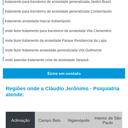
tratamento para transtorno de ansiedade generalizada Jardim Brasil
tratamento para transtorno de ansiedade generalizada Cordeirópolis
tratamento ansiedade marcar Indianópolis
onde fazer tratamento para transtorno de ansiedade Vila Clementino
onde fazer tratamento da ansiedade Parque Residencial da Lapa
onde fazer tratamento ansiedade generalizada Vila Guilherme
onde agendar tratamento crise de ansiedade Jaraguá
tratamento alternativo para ansiedade marcar Tucuruvi
Entre em contato
tratamento para transtorno de ansiedade Tucuruvi
Regiões onde a Cláudio Jerônimo - Psiquiatria
onde fazer tratamento crise de ansiedade Porto Feliz
atende:
tratamento alternativo para ansiedade Lapa
onde agendar tratamento para transtorno de ansiedade generalizada Vila
Canaã
Interior de São
Aclimação
Campo Belo
Higienópolis
onde agendar tratamento para ansiedade Portal do Morumbi
Paulo