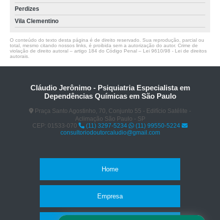
Perdizes
Vila Clementino
O conteúdo do texto desta página é de direito reservado. Sua reprodução, parcial ou
total, mesmo citando nossos links, é proibida sem a autorização do autor. Crime de
violação de direito autoral – artigo 184 do Código Penal –
Lei 9610/98 - Lei de direitos
autorais
.
Cláudio Jerônimo - Psiquiatria Especialista em
Dependências Químicas em São Paulo
Praça Santo Agostinho, 70, Conjunto 55 - Edifício Satélite -
Aclimação São Paulo - SP
CEP: 01533-070
(11) 3297-5234
(11) 99550-5224
consultoriodoutorcaludio@gmail.com
Home
Empresa