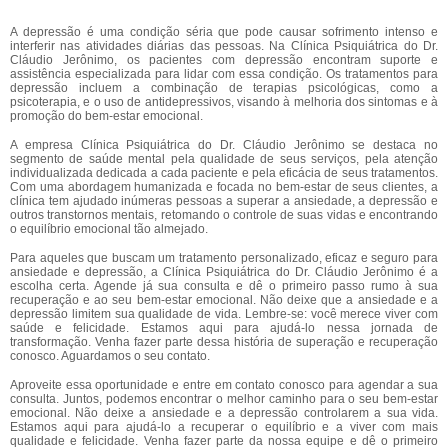
A depressão é uma condição séria que pode causar sofrimento intenso e
interferir nas atividades diárias das pessoas. Na Clínica Psiquiátrica do Dr.
Cláudio Jerônimo, os pacientes com depressão encontram suporte e
assistência especializada para lidar com essa condição. Os tratamentos para
depressão incluem a combinação de terapias psicológicas, como a
psicoterapia, e o uso de antidepressivos, visando à melhoria dos sintomas e à
promoção do bem-estar emocional.
A empresa Clínica Psiquiátrica do Dr. Cláudio Jerônimo se destaca no
segmento de saúde mental pela qualidade de seus serviços, pela atenção
individualizada dedicada a cada paciente e pela eficácia de seus tratamentos.
Com uma abordagem humanizada e focada no bem-estar de seus clientes, a
clínica tem ajudado inúmeras pessoas a superar a ansiedade, a depressão e
outros transtornos mentais, retomando o controle de suas vidas e encontrando
o equilíbrio emocional tão almejado.
Para aqueles que buscam um tratamento personalizado, eficaz e seguro para
ansiedade e depressão, a Clínica Psiquiátrica do Dr. Cláudio Jerônimo é a
escolha certa. Agende já sua consulta e dê o primeiro passo rumo à sua
recuperação e ao seu bem-estar emocional. Não deixe que a ansiedade e a
depressão limitem sua qualidade de vida. Lembre-se: você merece viver com
saúde e felicidade. Estamos aqui para ajudá-lo nessa jornada de
transformação. Venha fazer parte dessa história de superação e recuperação
conosco. Aguardamos o seu contato.
Aproveite essa oportunidade e entre em contato conosco para agendar a sua
consulta. Juntos, podemos encontrar o melhor caminho para o seu bem-estar
emocional. Não deixe a ansiedade e a depressão controlarem a sua vida.
Estamos aqui para ajudá-lo a recuperar o equilíbrio e a viver com mais
qualidade e felicidade. Venha fazer parte da nossa equipe e dê o primeiro