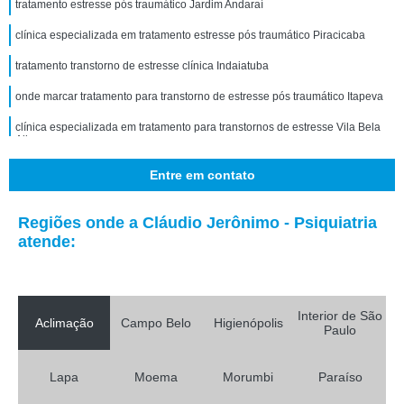
tratamento estresse pós traumático Jardim Andaraí
clínica especializada em tratamento estresse pós traumático Piracicaba
tratamento transtorno de estresse clínica Indaiatuba
onde marcar tratamento para transtorno de estresse pós traumático Itapeva
clínica especializada em tratamento para transtornos de estresse Vila Bela
Aliança
tratamento de estresse pós traumático Vila Cruzeiro do Sul
Entre em contato
onde marcar tratamento transtorno de estresse pós traumático Vila Mariana
Regiões onde a Cláudio Jerônimo - Psiquiatria
tratamento estresse pós traumático clínica Casa Verde
atende:
onde marcar tratamento para transtornos de estresse Jardim Panorama
tratamento transtorno estresse pós traumático Vila Romana
Interior de São
Aclimação
Campo Belo
Higienópolis
tratamento transtorno de estresse pós traumático Rio Claro
Paulo
tratamento para transtorno de estresse Chácara Klabin
Lapa
Moema
Morumbi
Paraíso
clínica especializada em tratamento do estresse pós traumático Conchas