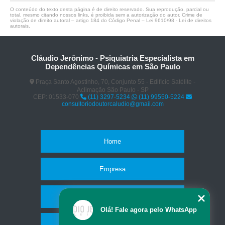
O conteúdo do texto desta página é de direito reservado. Sua reprodução, parcial ou
total, mesmo citando nossos links, é proibida sem a autorização do autor. Crime de
violação de direito autoral – artigo 184 do Código Penal –
Lei 9610/98 - Lei de direitos
autorais
.
Cláudio Jerônimo - Psiquiatria Especialista em
Dependências Químicas em São Paulo
Praça Santo Agostinho, 70, Conjunto 55 - Edifício Satélite -
Aclimação São Paulo - SP
CEP: 01533-070
(11) 3297-5234
(11) 99550-5224
consultoriodoutorcaludio@gmail.com
Home
Empresa
Missão
Olá! Fale agora pelo WhatsApp
Serviços