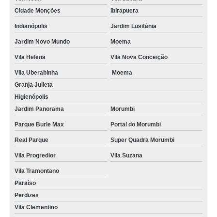
tratamento para transtornos de estresse clínica Aeroporto
Cidade Monções
Ibirapuera
tratamento para transtorno de estresse Porto Feliz
Indianópolis
Jardim Lusitânia
onde marcar tratamento de estresse pós traumático Jardim Lusitânia
Jardim Novo Mundo
Moema
clínica especializada em tratamento para transtorno de estresse pós
traumático Canão
Vila Helena
Vila Nova Conceição
Vila Uberabinha
Moema
clínica especializada em tratamento estresse pós traumático Chácara do
Castelo
Granja Julieta
tratamento do estresse pós traumático São Roque
Higienópolis
Jardim Panorama
Morumbi
onde marcar tratamento transtorno de estresse Barra Funda
Parque Burle Max
Portal do Morumbi
tratamento de estresse pós traumático clínica Vila Vicente Rao
Real Parque
Super Quadra Morumbi
Vila Progredior
Vila Suzana
Vila Tramontano
Paraíso
Perdizes
Vila Clementino