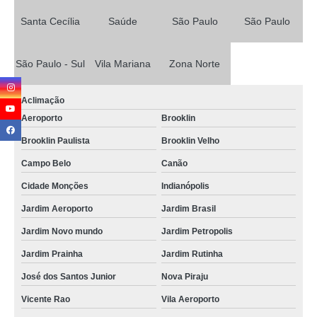
onde marcar tratamento estresse pós traumático Moema
Santa Cecília
Saúde
São Paulo
São Paulo
clínica especializada em tratamento do estresse pós traumático Marechal
Deodoro
São Paulo - Sul
Vila Mariana
Zona Norte
clínica especializada em tratamento para estresse pós traumático Brooklin
Velho
Aclimação
tratamento transtorno de estresse Indianópolis
Aeroporto
Brooklin
onde marcar tratamento do estresse pós traumático Vila Mariana
Brooklin Paulista
Brooklin Velho
tratamento estresse pós traumático clínica Marechal Deodoro
Campo Belo
Canão
clínica especializada em tratamento para transtorno de estresse Aeroporto
Cidade Monções
Indianópolis
tratamento para transtornos de estresse clínica Jardim Brasil
Jardim Aeroporto
Jardim Brasil
tratamento transtorno de estresse Cordeirópolis
Jardim Novo mundo
Jardim Petropolis
tratamento estresse pós traumático Barueri
Jardim Prainha
Jardim Rutinha
onde marcar tratamento transtorno estresse pós traumático Freguesia do Ó
José dos Santos Junior
Nova Piraju
clínica especializada em tratamento para transtornos de estresse Freguesia
Vicente Rao
Vila Aeroporto
do Ó