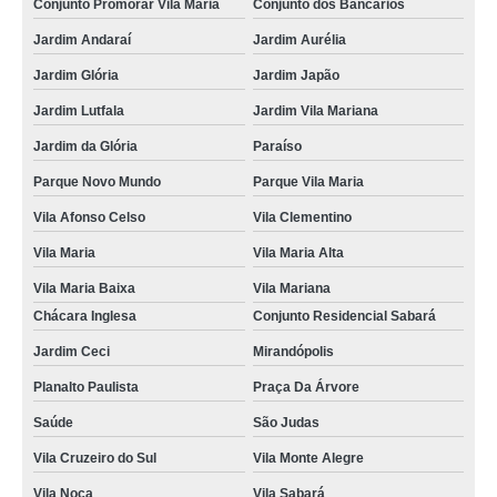
Conjunto Promorar Vila Maria
Conjunto dos Bancários
onde marcar tratamento para transtornos de estresse Cidade Monções
Jardim Andaraí
Jardim Aurélia
tratamento para transtorno de estresse pós traumático Vila Maria Baixa
Jardim Glória
Jardim Japão
tratamento transtorno de estresse pós traumático clínica Real Parque
Jardim Lutfala
Jardim Vila Mariana
tratamento transtorno de estresse clínica Lapa
Jardim da Glória
Paraíso
tratamento para transtorno de estresse pós traumático clínica Vila Maria
Baixa
Parque Novo Mundo
Parque Vila Maria
Vila Afonso Celso
Vila Clementino
tratamento para transtorno de estresse pós traumático clínica Indianópolis
Vila Maria
Vila Maria Alta
onde marcar tratamento para estresse pós traumático Jaraguá
Vila Maria Baixa
Vila Mariana
tratamento para transtorno de estresse clínica Indianópolis
Chácara Inglesa
Conjunto Residencial Sabará
clínica especializada em tratamento de estresse pós traumático Jardim
Andaraí
Jardim Ceci
Mirandópolis
clínica especializada em tratamento de estresse pós traumático Indianópolis
Planalto Paulista
Praça Da Árvore
tratamento para estresse pós traumático clínica Indianópolis
Saúde
São Judas
Vila Cruzeiro do Sul
Vila Monte Alegre
tratamento para estresse pós traumático Itapeva
Vila Noca
Vila Sabará