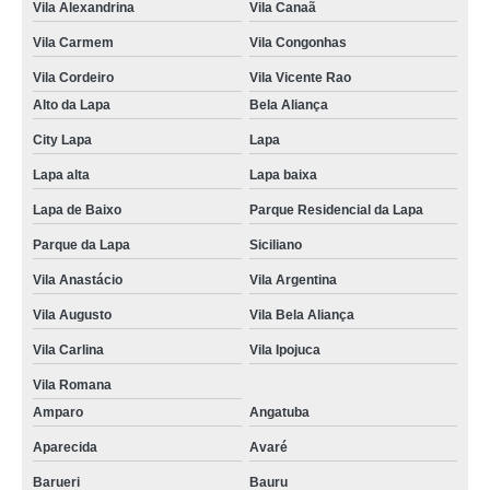
Vila Alexandrina
Vila Canaã
tratamento pós traumático Perus
Vila Carmem
Vila Congonhas
clínica especializada em tratamento transtorno estresse pós traumático
Cidade Monções
Vila Cordeiro
Vila Vicente Rao
Alto da Lapa
Bela Aliança
tratamento transtorno de estresse pós traumático Jardim Andaraí
City Lapa
Lapa
onde marcar tratamento para transtorno de estresse Vila Maria
Lapa alta
Lapa baixa
onde marcar tratamento pós traumático Chácara do Castelo
Lapa de Baixo
Parque Residencial da Lapa
onde marcar tratamento estresse pós traumático Jardim Glória
Parque da Lapa
Siciliano
tratamento transtorno de estresse pós traumático clínica Parque Residencial
da Lapa
Vila Anastácio
Vila Argentina
clínica especializada em tratamento pós traumático Siciliano
Vila Augusto
Vila Bela Aliança
tratamento transtorno estresse pós traumático Vila Uberabinha
Vila Carlina
Vila Ipojuca
onde marcar tratamento transtorno de estresse pós traumático Jardim Brasil
Vila Romana
Amparo
Angatuba
onde marcar tratamento para transtorno de estresse pós traumático Avaré
Aparecida
Avaré
onde marcar tratamento de estresse pós traumático Mogi Mirim
Barueri
Bauru