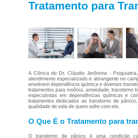
Tratamento para Tra
Tratamento
para fobias
Tratamento
para insôni
Tratamento
para
transtorno
bipolar
Tratamento
para
A Clínica do Dr. Cláudio Jerônimo - Psiquiatri
transtorno d
atendimento especializado e abrangente no camp
estresse
envolvem dependência química e diversos transto
tratamentos para insônia, ansiedade, transtorno b
Tratamento
especialistas em dependências químicas e como
para
tratamentos dedicados ao transtorno de pânico,
transtorno d
qualidade de vida de quem sofre com ele.
pânico
O Que É o Tratamento para tra
O transtorno de pânico é uma condição car