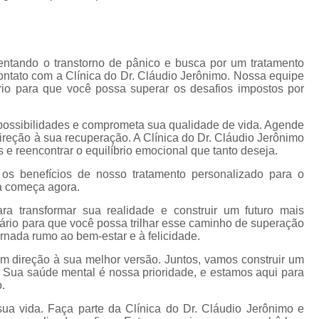
Tratamento par
Tratamento Alternativo para
Tratamento de Depres
ntando o transtorno de pânico e busca por um tratamento
Tratamento pa
contato com a Clínica do Dr. Cláudio Jerônimo. Nossa equipe
rio para que você possa superar os desafios impostos por
Tratamento para De
Tratamento para Depressão Pós P
 possibilidades e comprometa sua qualidade de vida. Agende
reção à sua recuperação. A Clínica do Dr. Cláudio Jerônimo
Tratamento Ps
 e reencontrar o equilíbrio emocional que tanto deseja.
Tratamentos para
os benefícios de nosso tratamento personalizado para o
a começa agora.
Tratamentos para Transtorno Dep
ra transformar sua realidade e construir um futuro mais
Tratamento de Fobia
ário para que você possa trilhar esse caminho de superação
rnada rumo ao bem-estar e à felicidade.
Tratamento para Claus
m direção à sua melhor versão. Juntos, vamos construir um
Tratamento pa
s. Sua saúde mental é nossa prioridade, e estamos aqui para
.
Tratamento para Fobia Interior de 
sua vida. Faça parte da Clínica do Dr. Cláudio Jerônimo e
Tratamento para Fobi