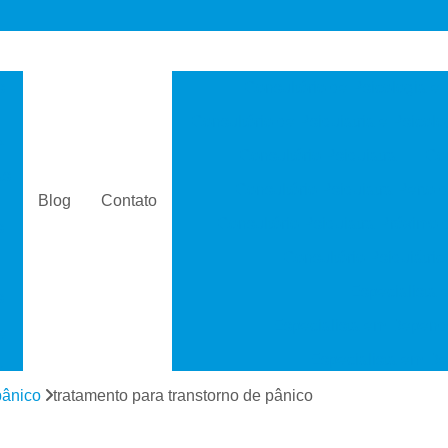
s
Consultório de Psicologia e 
Consultório de Psiquiatria e Psicolo
a
Consultório Psiquiatra
Con
as
Consultório Psiquiatra Perto 
Blog
Contato
Consultório Psiquiatra Próximo
s
Consultório Psiquiátric
Especialista
s
Especialista em Dependê
e
Especialista em D
a
Especialista em 
pânico
tratamento para transtorno de pânico
s
Especialista em