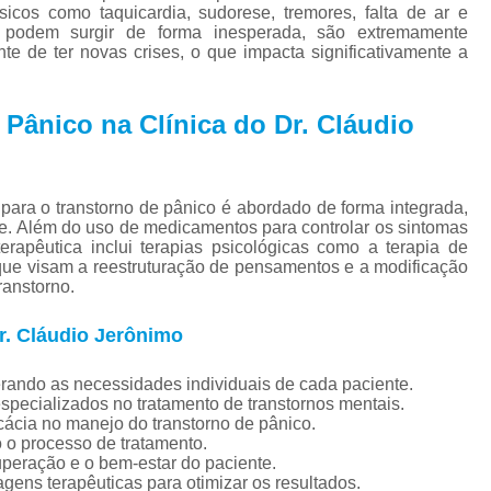
Tratamento para Tran
icos como taquicardia, sudorese, tremores, falta de ar e
 podem surgir de forma inesperada, são extremamente
Tratamento Ps
e de ter novas crises, o que impacta significativamente a
Tratamento de C
Pânico na Clínica do Dr. Cláudio
Tratamento de Comorb
Tratamento de Comor
Tratamento de
 para o transtorno de pânico é abordado de forma integrada,
te. Além do uso de medicamentos para controlar os sintomas
Tratamento pa
rapêutica inclui terapias psicológicas como a terapia de
 que visam a reestruturação de pensamentos e a modificação
Tratamento para 
ranstorno.
Tratamento para Comor
r. Cláudio Jerônimo
Tratamento para Como
Tratamento para Comorbid
ando as necessidades individuais de cada paciente.
especializados no tratamento de transtornos mentais.
Tratamento para Comorbidad
ácia no manejo do transtorno de pânico.
o processo de tratamento.
Tratamento para Comor
uperação e o bem-estar do paciente.
gens terapêuticas para otimizar os resultados.