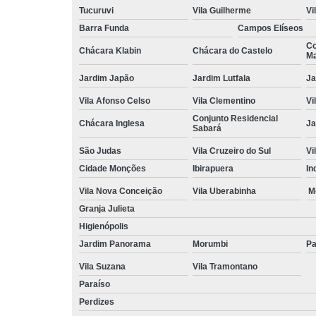
Tucuruvi
Vila Guilherme
Vi
Barra Funda
Campos Elíseos
Co
Chácara Klabin
Chácara do Castelo
Ma
Jardim Japão
Jardim Lutfala
Ja
Vila Afonso Celso
Vila Clementino
Vi
Conjunto Residencial
Chácara Inglesa
Ja
Sabará
São Judas
Vila Cruzeiro do Sul
Vi
Cidade Monções
Ibirapuera
In
Vila Nova Conceição
Vila Uberabinha
M
Granja Julieta
Higienópolis
Jardim Panorama
Morumbi
Pa
Vila Suzana
Vila Tramontano
Paraíso
Perdizes