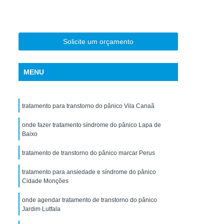
torno de Uso de Drogas Sintéticas
ranstorno de Uso de Ketamina
Transtorno de Uso de álcool
Solicite um orçamento
Transtorno de Uso de Maconha
MENU
nstorno de Uso de Metanfetamina
anstorno de Uso de Substância
tratamento para transtorno do pânico Vila Canaã
Transtorno de Uso de êxtase
siedade
onde fazer tratamento síndrome do pânico Lapa de
Tratamento Crise de Ansiedade
Baixo
dade
Tratamento de Ansiedade
tratamento de transtorno do pânico marcar Perus
Tratamento para Ansiedade e Depressão
tratamento para ansiedade e síndrome do pânico
siedade Interior de São Paulo
Cidade Monções
Paulo
Tratamento para Crise de Ansiedade
onde agendar tratamento de transtorno do pânico
Jardim Lutfala
a Transtorno de Ansiedade