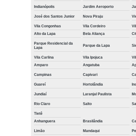
Indianópolis
Jardim Aeroporto
Ja
José dos Santos Junior
Nova Piraju
Vi
Vila Congonhas
Vila Cordeiro
Vi
Alto da Lapa
Bela Aliança
Ci
Parque Residencial da
Parque da Lapa
Si
Lapa
Vila Carlina
Vila Ipojuca
Vi
Amparo
Angatuba
Ap
Campinas
Capivari
Ca
Guareí
Hortolândia
In
Jundiaí
Laranjal Paulista
Mo
Rio Claro
Salto
Sa
Tietê
Anhanguera
Brasilândia
Ca
Limão
Mandaqui
Pe