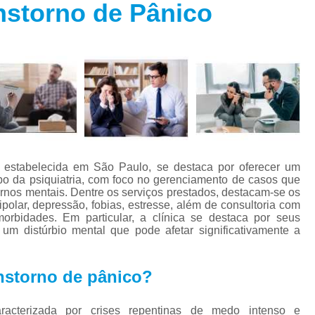
nstorno de Pânico
Especialista em Trans
s
Especialista em T
s
Especialista em 
a
Especialista em 
s
Especialista em Tra
Especialista em Tr
s
Especialista em 
a, estabelecida em São Paulo, se destaca por oferecer um
Tratamento Alternativo para An
e
o da psiquiatria, com foco no gerenciamento de casos que
rnos mentais. Dentre os serviços prestados, destacam-se os
Tratamento da Ansie
ipolar, depressão, fobias, estresse, além de consultoria com
s
rbidades. Em particular, a clínica se destaca por seus
Tratamento para Ansiedade
 um distúrbio mental que pode afetar significativamente a
o
Tratamento para An
Tratamento para Ansiedade São 
nstorno de pânico?
Tratamento par
acterizada por crises repentinas de medo intenso e