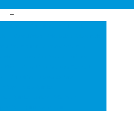
Psiquiatria
Consultório de Psiquiatria
gia
Consultório de Psiquiatria e Psicoterapia
sultório Psiquiatra Interior de São Paulo
de Mim
Consultório Psiquiatra Próximo
 de Mim
Consultório Psiquiatra São Paulo
o
Consultório Psiquiátrico Perto
 em Dependência Química
ncia Química Interior de São Paulo
ependência Química São Paulo
Transtorno de Uso de Cocaína
 Transtorno de Uso de Crack