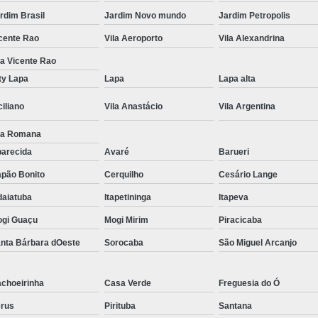
rdim Brasil
Jardim Novo mundo
Jardim Petropolis
Tratamento para Transtorno de Hu
cente Rao
Vila Aeroporto
Vila Alexandrina
Tratamento do Estresse Pós Traum
la Vicente Rao
Tratamento par
ty Lapa
Lapa
Lapa alta
Tratamento pa
ciliano
Vila Anastácio
Vila Argentina
Tratamento para Transtor
la Romana
Tratamento para Trans
arecida
Avaré
Barueri
Tratamento para Tr
pão Bonito
Cerquilho
Cesário Lange
Tratamento para Transtornos d
daiatuba
Itapetininga
Itapeva
Tratamento Transto
gi Guaçu
Mogi Mirim
Piracicaba
Tratamento da Síndrome do Pâ
nta Bárbara dOeste
Sorocaba
São Miguel Arcanjo
Tratamento 
Tratamento para A
choeirinha
Casa Verde
Freguesia do Ó
Tratamento 
rus
Pirituba
Santana