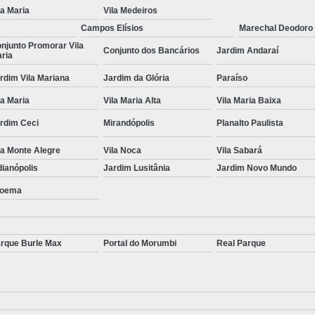
la Maria
Vila Medeiros
Tratamento para S
Campos Elísios
Marechal Deodoro
Tratamento para Transtorno de Pâ
njunto Promorar Vila
Conjunto dos Bancários
Jardim Andaraí
ria
Tratamento para Transto
rdim Vila Mariana
Jardim da Glória
Paraíso
Tratamento para Transtorno do Pâni
la Maria
Vila Maria Alta
Vila Maria Baixa
Tratamen
rdim Ceci
Mirandópolis
Planalto Paulista
la Monte Alegre
Vila Noca
Vila Sabará
dianópolis
Jardim Lusitânia
Jardim Novo Mundo
oema
rque Burle Max
Portal do Morumbi
Real Parque