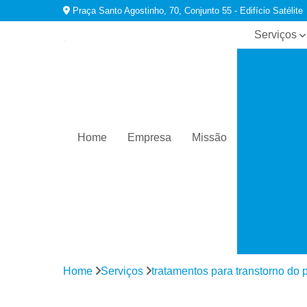
Praça Santo Agostinho, 70, Conjunto 55 - Edifício Satélite
Serviços
Consultório
psiquiatras
Especialist
em
dependênci
químicas
Home
Empresa
Missão
Tratamento
para
ansiedade
Tratamento
para
comorbidad
em
dependênci
Home
Serviços
tratamentos para transtorno do 
Tratamento
para
depressão