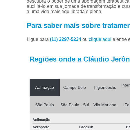
descubra o poder de uma abordagem terapêutica 
auxiliá-lo em sua jornada de transformação e cu
a uma vida mais equilibrada e plena.
Para saber mais sobre tratamen
Ligue para
(11) 3297-5234
ou
clique aqui
e entre 
Regiões onde a Cláudio Jerôni
Inte
Aclimação
Campo Belo
Higienópolis
São Paulo
São Paulo - Sul
Vila Mariana
Zo
Aclimação
Aeroporto
Brooklin
Br